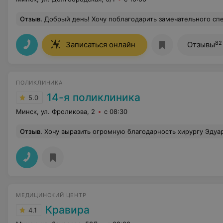
Отзыв
.
Добрый день! Хочу поблагодарить замечательного специалиста Писарик Ольгу Николаевну за ее чуткость и трепетность. На приеме ответила на все
82
Записаться онлайн
Отзывы
ПОЛИКЛИНИКА
14-я поликлиника
5.0
Минск, ул. Фроликова, 2
с 08:30
Отзыв
.
Хочу выразить огромную благодарность хирургу Эдуарду Дмитриевичу за удаление четырёх восьмых зубов. Он сделал операции безупречно! Уколы анестезии были безболезнены и период заживления прошёл быстро и без осложнений. Эдуард Дмитриевич ответил на все мои вопросы и рассказал об анатомии моих зубов, в
МЕДИЦИНСКИЙ ЦЕНТР
Кравира
4.1