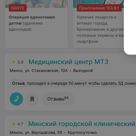
SANTE
Приложение 103.BY
Операция аденотомия
Наличие лекарств в
детям
(удаление
аптеках города,
аденоидов)
бронирование и другие
полезные сервисы в вашем
смартфоне
Медицинский центр МТЗ
3.9
Минск, ул. Стахановская, 10А
Выходной
Отзыв
.
просидел в очереди 50 минут чтобы сделать 3Д снимок в каб. 417...но не сделал, обслуживать не спешат, все очень медленно принимают как хотят и перерывы устраивают когда и насколько им вздумается... вышла и закрыла кабинет а посетителям сказала, что у нее перерыв 20 минут..., сделалав замечание по поводу пререрыва в ответ услышал...а что вы хотите..я
94
Отзывы
Минский городской клинический наркологический цен
4.7
Минск, ул. Ваупшасова, 59
Круглосуточно