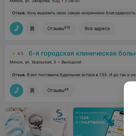
Минск, ул. Захарова, 50Д
с 08:00
Отзыв
.
Хочу выразить свою самую искреннюю благодарность медцентру «Кравира» ! Сегодня была на приеме в центре на Захарова. Сдавала анализы на гормоны щитовидной железы и проходила УЗИ щитовидки. Сотрудникам лаборатории огромное спасибо за бережное и доброе отношение. А врачу УЗИ Елизавете Валерьевне Казимировской — отдельная благодарность. Столько терпения, внимания к деталям и душевного тепла. После приема у вас осталось чувство с
618
Отзывы
Все адреса
6-я городская клиническая боль
4.5
Минск, ул. Уральская, 5
Выходной
Отзыв
.
В вот поставила будильник встала в 7.55. И до так и не дозвонилась в понеде
48
Отзывы