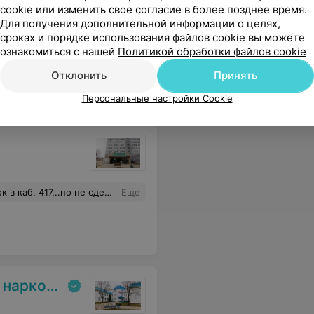
cookie или изменить свое согласие в более позднее время.
Онлайн-запись к врачу
Для получения дополнительной информации о целях,
сроках и порядке использования файлов cookie вы можете
Забота о здоровье: поиск
ознакомиться с нашей
Политикой обработки файлов cookie
специалистов, отзывы
пациентов и запись онлайн
Отклонить
Принять
на 103.by
Персональные настройки Cookie
 устала...после чего просто ушла.. Ждать дальше не мог так так опаздывал...настроение тоже от такого посещения (причем платного) лучше не стало...
Еще
тр (МГКНЦ)