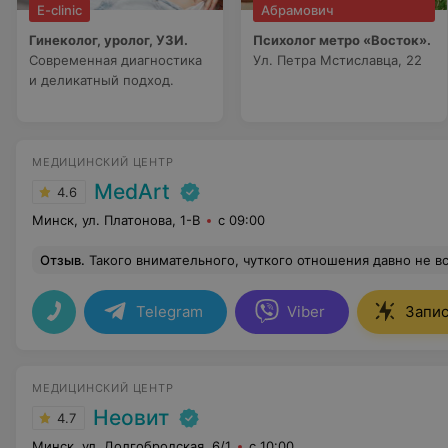
E-clinic
Абрамович
Гинеколог, уролог, УЗИ.
Психолог метро «Восток».
Современная диагностика
Ул. Петра Мстиславца, 22
и деликатный подход.
МЕДИЦИНСКИЙ ЦЕНТР
MedArt
4.6
Минск, ул. Платонова, 1-В
с 09:00
Отзыв
.
Такого внимательного, чуткого отношения давно не встречала! Мне кажется, что такими и должны быть все доктора! Очень благодарна доктору за профессионализм и человечное отношение. Прием прошел на высшем уровне! Очень качественный осмотр, вни
Telegram
Viber
Запис
МЕДИЦИНСКИЙ ЦЕНТР
Неовит
4.7
Минск, ул. Долгобродская, 6/1
с 10:00