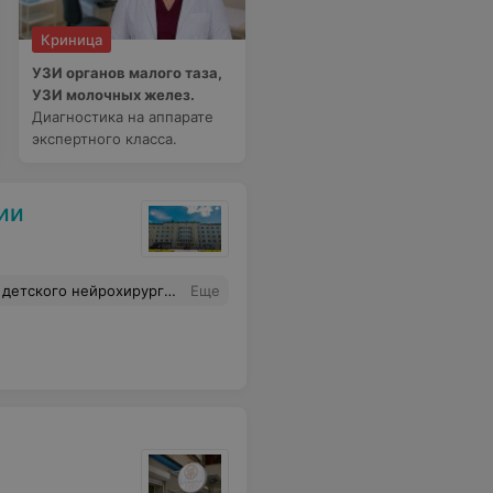
Криница
УЗИ органов малого таза,
УЗИ молочных желез.
Диагностика на аппарате
экспертного класса.
ии
бы не блестяще проведенная операция!!! Нижний Вам поклон, Михаил Владимирович и Александр Петрович, лично от меня, как от матери, и от других родителей, чьих детишек Вы тоже вылечили!!! Дай Бог Вам крепкого здоровья, терпения и сил в Вашем нелёгком труде!!!
Еще