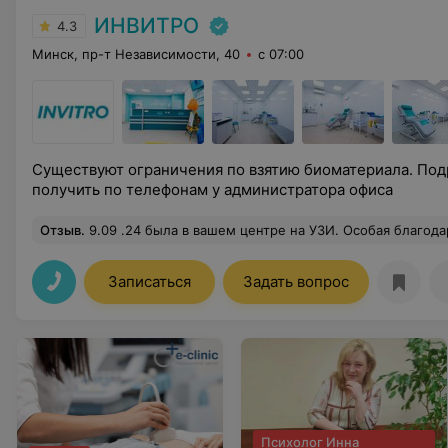
ИНВИТРО
4.3
Минск, пр-т Независимости, 40
с 07:00
Существуют ограничения по взятию биоматериала. П
получить по телефонам у администратора офиса
Отзыв
.
9.09 .24 была в вашем центре на УЗИ. Особая благодарность Новик Марии Сергеевне-профессионал
Записаться
Задать вопрос
Психолог Инна