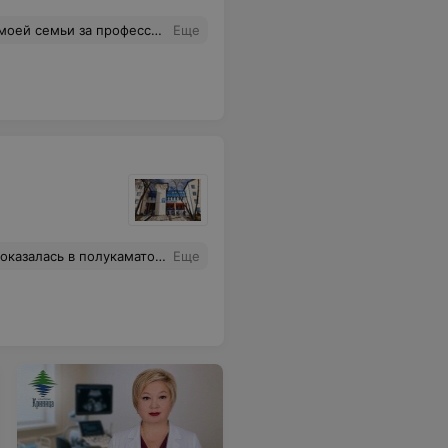
ть, понимание, забота, доброжелательное и внимательное отношение, лечат и вселяют веру лучше медицинских процедур.
Еще
кой помощи. Для чего некоторые работники поликлиники создают активную деятельность непонятно, ведь можно было перезвонить и предупредить, а не обещать визит врача после 14.00. Однис словом " замечательная" поликлиника и отношение персонала соответствующее.
Еще