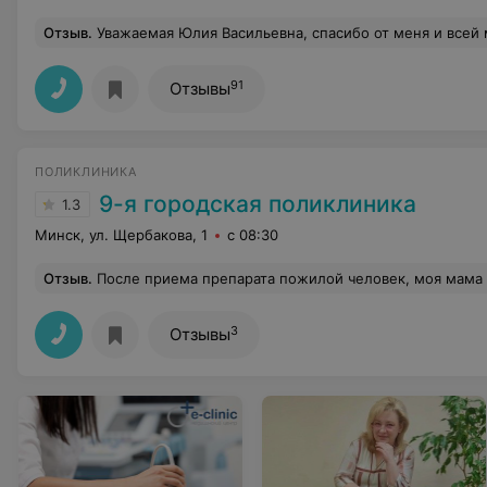
Отзыв
.
Уважаемая Юлия Васильевна, спасибо от меня и всей моей семьи за профессионализм, поддержку, чуткое и внимательное отношение. Это огромное счастье, что такие компетентные, умелые и талантливые, неравнодушные люди работают именно так. Ваши терпение, отзывчивость, чуткос
91
Отзывы
ПОЛИКЛИНИКА
9-я городская поликлиника
1.3
Минск, ул. Щербакова, 1
с 08:30
Отзыв
.
После приема препарата пожилой человек, моя мама оказалась в полукаматозном состоянии, перестала двигаться, вставать на ноги, самостоятельно кушать, без посторонней помощи беда. И так больной человек, а сейчас вдвойне. Вызывали скорые помощи, возили на обследование на скорой в больницу. Через день позвонили из поликлиники спросили предисторию и состояние больного и нуждаемся ли в визите врача. Я подтвердила необходимость посещения врачем, т.к. состояние особо не улучшилось. Прождали врача с 13.00 до 20.30 врач так и не пришел. Пожилой человек по прежнему нуждается в осмотре и медицинс
3
Отзывы