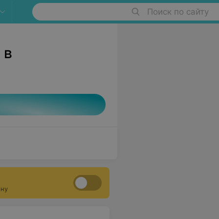
Поиск по сайту
 в
ону