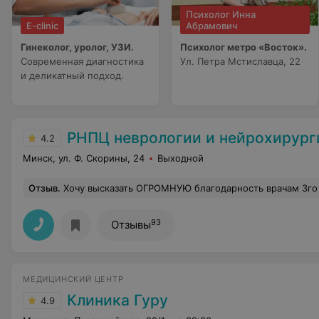
Психолог Инна
E-clinic
Абрамович
Гинеколог, уролог, УЗИ.
Психолог метро «Восток».
Современная диагностика
Ул. Петра Мстиславца, 22
и деликатный подход.
РНПЦ неврологии и нейрохирург
4.2
Минск, ул. Ф. Скорины, 24
Выходной
Отзыв
.
Хочу высказать ОГРОМНУЮ благодарность врачам 3го детского нейрохирургического отделения РНПЦ неврологии и нейрохирургии - Михаилу Владимировичу и Александру Петровичу Корень!! Это врачи с большой буквы!!! Спасибо за Ваш профессионализм!! Своими "золотыми" руками Вы творите чудеса!!! Спасибо огромное за здоровье наших детей!! У моего сына была операция 14 октября 2024 года, и вот спустя уже 1,5 года прослеживается прекрасная положительная динамика!! Этот день я считаю его вторым днём рождения... Диагноз .. Операция ..Это было как во сне и не со мной.. Страшно представить, в каком состоянии был бы ребенок, если 
93
Отзывы
МЕДИЦИНСКИЙ ЦЕНТР
Клиника Гуру
4.9