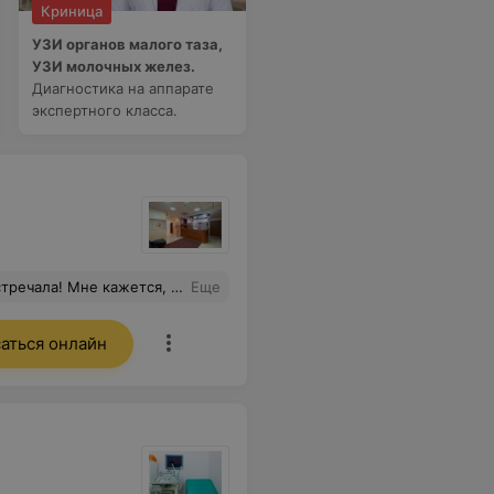
Криница
УЗИ органов малого таза,
УЗИ молочных желез.
Диагностика на аппарате
экспертного класса.
мание к каждой детали. Все рассказал, показал на экране узи, объяснил. Юрий Марианович! Спасибо огромное!
Еще
аться онлайн