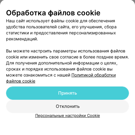
Обработка файлов cookie
Наш сайт использует файлы cookie для обеспечения
удобства пользователей сайта, его улучшения, сбора
статистики и предоставления персонализированных
рекомендаций.
Вы можете настроить параметры использования файлов
Добавить компанию
cookie или изменить свое согласие в более позднее время.
Для получения дополнительной информации о целях,
сроках и порядке использования файлов cookie вы
Добавить специалиста
можете ознакомиться с нашей
Политикой обработки
файлов cookie
Принять
Отклонить
О проекте
Новости проекта
Размещение рекламы
Персональные настройки Cookie
Медицинский маркетинг
Публичный договор
Пользовательское соглашение
Способы оплаты
Вакансии
Партнеры