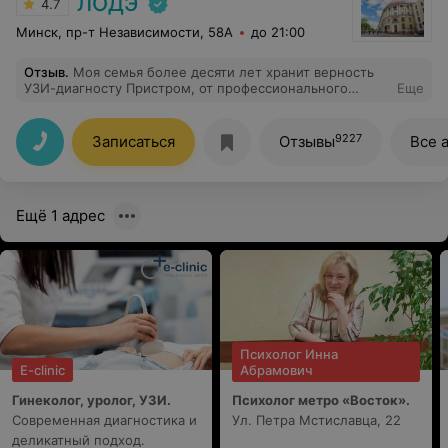
ЛОДЭ
4.7
Минск, пр-т Независимости, 58А
до 21:00
Отзыв
.
Моя семья более десяти лет хранит верность
УЗИ-диагносту Пристром, от профессионального
Еще
зрения которой не ускользают даже мельчайшие
детали. Огромное спасибо!
9227
Записаться
Отзывы
Все 
Ещё 1 адрес
Психолог Инна
E-clinic
Абрамович
Гинеколог, уролог, УЗИ.
Психолог метро «Восток».
Современная диагностика и
Ул. Петра Мстиславца, 22
деликатный подход.