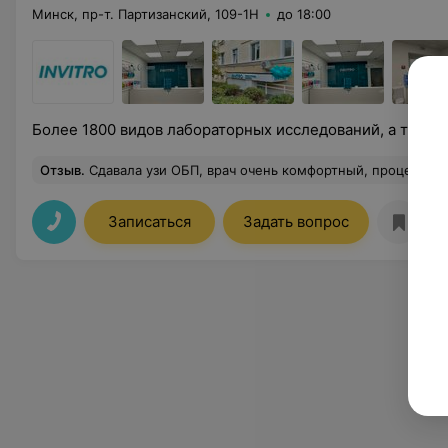
Минск, пр-т. Партизанский, 109-1Н
до 18:00
Более 1800 видов лабораторных исследований, а также
Отзыв
.
Сдавала узи ОБП, врач очень комфортный, процедура не вызвала дискомфор
Записаться
Задать вопрос