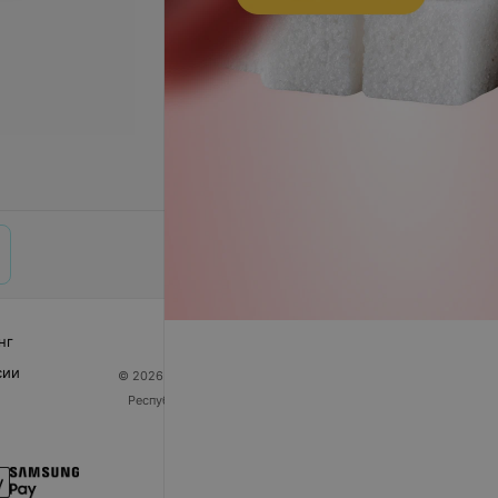
нг
сии
© 2026 ООО «Артокс Лаб», УНП 191700409
| 220012,
Республика Беларусь, г. Минск, улица Толбухина, 2,
пом. 16 | help@103.by
Служба поддержки
+375 291212755