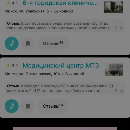
6-я городская клиническая больница
4.5
Минск, ул. Уральская, 5
Выходной
Отзыв
.
В вот поставила будильник встала в 7.55. И до
так и не дозвонилась в понедельник, чтобы записаться
Еще
на МРТ.
48
Отзывы
Медицинский центр МТЗ
3.9
Минск, ул. Стахановская, 10А
Выходной
Отзыв
.
просидел в очереди 50 минут чтобы сделать 3Д
снимок в каб. 417...но не сделал, обслуживать не
Еще
спешат, все очень медленно принимают как хотят и
перерывы устраивают когда и насколько им
вздумается... вышла и закрыла кабинет а посетителям
94
Отзывы
сказала, что у нее перерыв 20 минут..., сделалав
замечание по поводу пререрыва в ответ услышал...а
что вы хотите..я устала...после чего просто ушла..
Ждать дальше не мог так так опаздывал...настроение
тоже от такого посещения (причем платного) лучше