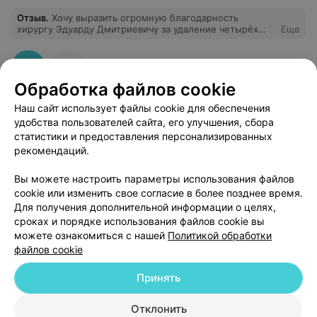
отношение встречается крайне редко. Очень жаль, что
Отзыв
.
Хочу выразить огромную благодарность
сейчас она работает на другом участке и мы больше
хирургу Эдуарду Дмитриевичу за удаление четырёх
Еще
не относимся к её пациентам. Но даже сейчас
восьмых зубов. Он сделал операции безупречно!
стараемся обращаться именно к ней, потому что
Уколы анестезии были безболезнены и период
знаем, что нас внимательно выслушают, помогут и
заживления прошёл быстро и без осложнений. Эдуард
ничего не упустят. От всей души рекомендую
Дмитриевич ответил на все мои вопросы и рассказал
Екатерину Анатольевну как настоящего профессионала
Обработка файлов cookie
об анатомии моих зубов, в чём сложность операций. У
этого доктора золотые руки. Рекомендую лечиться у
Наш сайт использует файлы cookie для обеспечения
него. Большое спасибо за квалифицированную работу!
удобства пользователей сайта, его улучшения, сбора
статистики и предоставления персонализированных
рекомендаций.
Добавить компанию
Вы можете настроить параметры использования файлов
cookie или изменить свое согласие в более позднее время.
Для получения дополнительной информации о целях,
Добавить специалиста
сроках и порядке использования файлов cookie вы
можете ознакомиться с нашей
Политикой обработки
файлов cookie
Принять
О проекте
Новости проекта
Размещение рекламы
Отклонить
Медицинский маркетинг
Публичный договор