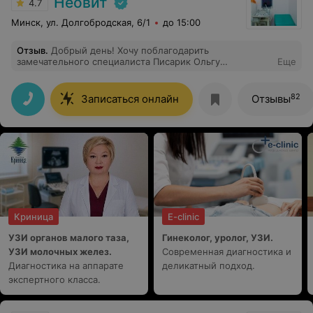
Неовит
4.7
Минск, ул. Долгобродская, 6/1
до 15:00
Отзыв
.
Добрый день! Хочу поблагодарить
замечательного специалиста Писарик Ольгу
Еще
Николаевну за ее чуткость и трепетность. На приеме
ответила на все мои вопросы, все мне объяснила и
рассказала, что мне делать.
82
Записаться онлайн
Отзывы
Криница
E-clinic
УЗИ органов малого таза,
Гинеколог, уролог, УЗИ.
УЗИ молочных желез.
Современная диагностика и
Диагностика на аппарате
деликатный подход.
экспертного класса.