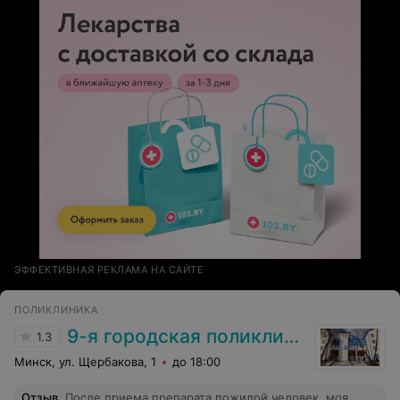
не стало...
ЭФФЕКТИВНАЯ РЕКЛАМА НА САЙТЕ
ПОЛИКЛИНИКА
9-я городская поликлиника
1.3
Минск, ул. Щербакова, 1
до 18:00
Отзыв
.
После приема препарата пожилой человек, моя