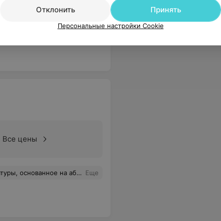
Отклонить
Принять
Персональные настройки Cookie
 так работают в регистратуре. Желаем только здоровья тем , кто относится к пациентам так безответственно .
Еще
Все цены
ов к руководству, которое, взрастило такой персонал и судя по всему поощряет данное поведение
Еще