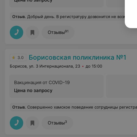
Отзыв
.
Добрый день. В регистратуру дозвонится не возможно, от слова совсем. Сначала была в очереди вторая , затем опять ответили вторая , потом переключился телефон в фоновый режим и на гудки никто не ответил , держала трубку пока самой не надоело. Вот
91
Отзывы
Борисовская поликлиника №1
3.0
Борисов, ул. 3 Интернационала, 23
до 15:00
Вакцинация от COVID-19
Цена по запросу
Отзыв
.
Совершенно хамское поведение сотрудницы регистратуры, основанное на абсолютном отсутсвии знания норм и правил общения Что очень странно для организации - основной задачей которой является помощь людям. Куча вопрос
3
Отзывы