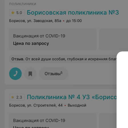
ПОЛИКЛИНИКИ
Борисовская поликлиника №3
5.0
Борисов, ул. Заводская, 85а
до 15:00
Вакцинация от COVID-19
Цена по запросу
Отзыв
.
От всей души особая, глубокая и искренняя благодарность заведующей поликлиники №3, Двужильной Ольге Сергеевне, за высочайший профессионализм, любовь к своей профессии, за ее душевные качества: доброе сердце, внимательное и терпеливое отношение к пациентам (не считаясь с личным временем, продолжать прием до позднего вечера), за умение найти слова поддержки, назначить не только эффективное лечение, но и ответить на все вопросы, дать нужные советы и рекомендации. Спасибо Вам, Ольга С
5
Отзывы
Поликлиника № 4 УЗ «Борисовск
2.3
Борисов, ул. Строителей, 44
Выходной
Вакцинация от COVID-19
Цена по запросу