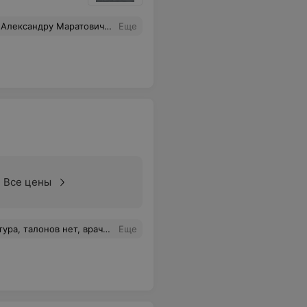
мательность и чуткость за профессионализм, за доброту сердца. Вы доктор от Бога. Спасибо.
Еще
Все цены
алась во многих поликлиниках Беларуси, в т.ч. в Минске, но ТАКОГО отношения не видела нигде.
Еще