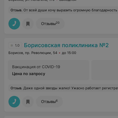
Отзыв
.
От всей души хочу выразить огромную благодарность Александру Маратовичу за оказание быстрой и своевременной помощи за успешно проведенную операцию 09.11.2024г моей дочери Станчик Юлии Николаевне а также за вни
20
Отзывы
Борисовская поликлиника №2
1.0
Борисов, пр. Революции, 54
до 15:00
Вакцинация от COVID-19
Цена по запросу
Отзыв
.
Даже одной звезды жалко! Ужасно работает регистратура, талонов нет, врачей не хватает, многие специалисты (но не все) демонстрируют цинизм и полное безразличие к пациенту. Мне седьмой десяток, за свою жизнь я обслужив
6
Отзывы