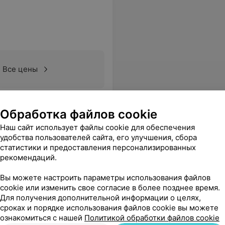
Все цены
ергеевна, и в Вашем лице всем сотрудникам поликлиники. Здоровья, благополучия, вам и вашим семьям, терпения в нелегком, но благодарном, важном и очень нужном труде!!! С уважением Шеин В.К. и Карпович Е.А.
Еще
Обработка файлов cookie
Наш сайт использует файлы cookie для обеспечения
удобства пользователей сайта, его улучшения, сбора
статистики и предоставления персонализированных
рекомендаций.
ая ЦРБ»
Вы можете настроить параметры использования файлов
cookie или изменить свое согласие в более позднее время.
Для получения дополнительной информации о целях,
сроках и порядке использования файлов cookie вы можете
ознакомиться с нашей
Все цены
Политикой обработки файлов cookie