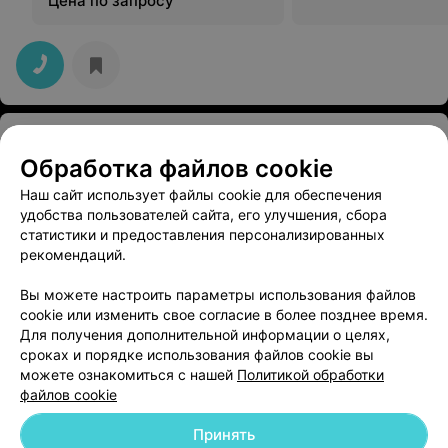
Цена по запросу
Подсвильская районная больница
Обработка файлов cookie
гп. Подсвилье, пер. Советский, 4
Выходной
Наш сайт использует файлы cookie для обеспечения
удобства пользователей сайта, его улучшения, сбора
Шарковщинская центральная районная больница
статистики и предоставления персонализированных
рекомендаций.
Глубокое, г.п.Шарковщина, ул.Советская, 13А
Выходной
Вы можете настроить параметры использования файлов
cookie или изменить свое согласие в более позднее время.
Для получения дополнительной информации о целях,
сроках и порядке использования файлов cookie вы
можете ознакомиться с нашей
Политикой обработки
файлов cookie
Добавить компанию
Принять