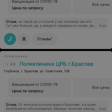
Вакцинация от COVID-19
Все цены
Цена по запросу
Отзыв
.
не такой уж и плохой у нас психиатр как его
тут уже бояться. да, у каждого тараканы в голове. вот
Еще
он такой. а в целом нормальный дядька. была у его
сегодня, вышла с улыбкой!
1
Отзывы
ПОЛИКЛИНИКА
Поликлиника ЦРБ г.Браслав
2.0
Глубокое, г. Браслав, ул. Советская, 138
Вакцинация от COVID-19
Все цены
Цена по запросу
Отзыв
.
От женской консультации в Браславе, я в шоке.
Безобразное обслуживание, берешь талончик никогда
Еще