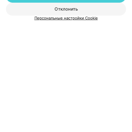
Добавить специалиста
Отклонить
Персональные настройки Cookie
О проекте
Новости проекта
Размещение рекламы
Медицинский маркетинг
Публичный договор
Пользовательское соглашение
Способы оплаты
Вакансии
Партнеры
Написать руководителю 103.by
Написать в поддержку
Персональные настройки cookie
Обработка персональных данных