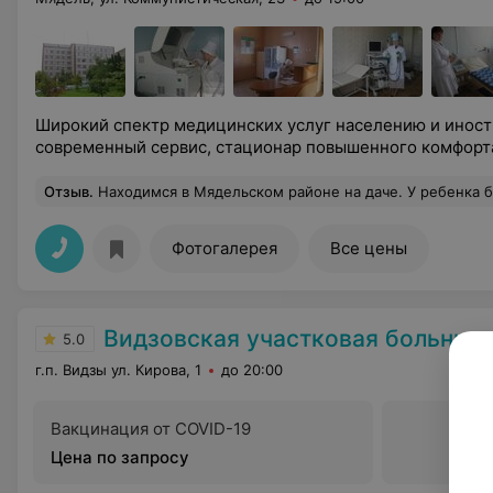
Широкий спектр медицинских услуг населению и инос
современный сервис, стационар повышенного комфорт
Отзыв
.
Находимся в Мядельском районе на даче. У ребенка был гнойник на десне. Обратились в Мядельскую ЦРБ. Приняли без проблем и вопросов. Стоматолог быстро обработ
Фотогалерея
Все цены
Видзовская участковая больниц
5.0
г.п. Видзы ул. Кирова, 1
до 20:00
Вакцинация от COVID-19
Цена по запросу