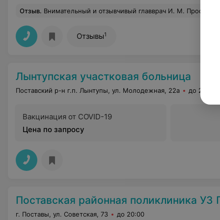
Отзыв
.
Внимательный и отзывчивый главврач И. М. Профессиональный и чуткий медперсонал. В стационаре чисто
1
Отзывы
Лынтупская участковая больница
Поставский р-н г.п. Лынтупы, ул. Молодежная, 22а
до 20:00
Вакцинация от COVID-19
Цена по запросу
Поставская районная поликлиника УЗ
г. Поставы, ул. Советская, 73
до 20:00