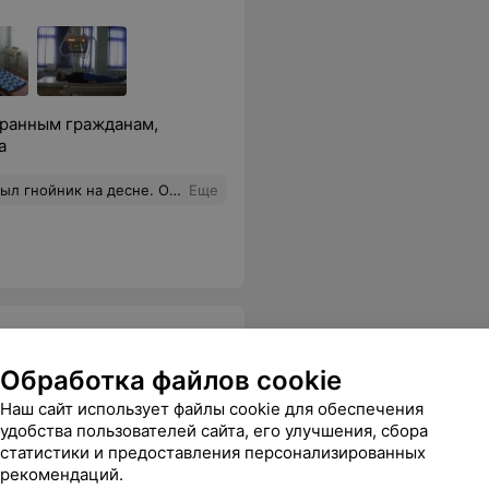
транным гражданам,
а
ала десну, дала рекомендации. Спасибо за оперативность и вежливость!
Еще
а
Обработка файлов cookie
Наш сайт использует файлы cookie для обеспечения
удобства пользователей сайта, его улучшения, сбора
Все цены
статистики и предоставления персонализированных
рекомендаций.