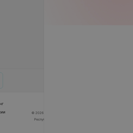
нг
сии
© 2026 ООО «Артокс Лаб», УНП 191700409
| 220012,
Республика Беларусь, г. Минск, улица Толбухина, 2,
пом. 16 | help@103.by