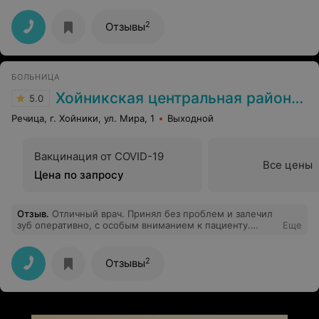
уровень, интересуется новинками в медицине, читает
источники на английском языке, настоящий пример
современного молодого врача. Я желаю ему здоровья
2
Отзывы
и никогда не прекращать совершенсвоваться. Per
aspera ad astra.
БОЛЬНИЦА
Хойникская центральная районная больница
5.0
Речица, г. Хойники, ул. Мира, 1
Выходной
Вакцинация от COVID-19
Все цены
Цена по запросу
Отзыв
.
Отличный врач. Принял без проблем и залечил
зуб оперативно, с особым вниманием к пациенту.
Еще
Спасибо!
2
Отзывы