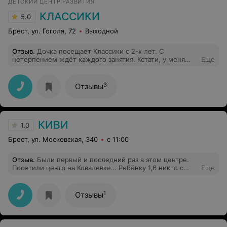
ДЕТСКИЙ ЦЕНТР РАЗВИТИЯ
КЛАССИКИ
5.0
Брест, ул. Гоголя, 72
Выходной
Отзыв
.
Дочка посещает Классики с 2-х лет. С
нетерпением ждёт каждого занятия. Кстати, у меня
Еще
очень активный ребенок. Спасибо Елене Федоровне.
3
Отзывы
КИВИ
1.0
Брест, ул. Московская, 340
с 11:00
Отзыв
.
Были первый и последний раз в этом центре.
Посетили центр на Ковалевке… Ребёнку 1,6 никто с
Еще
ним не занимался, ребёнок в принципе был сам по
себе, ребёнка забрала с полным памперсом какашек(
хотя по Тлф говорили, если такая ситуация произойдет,
1
Отзывы
его поменяют) Дефектолог никакой… Памперс с
какашками я должна собирать с собой и искать
мусорку…ну это уже смешно…деньги выкинутые на
ветер. Зачем набирать детей с 1,6 когда с ними в