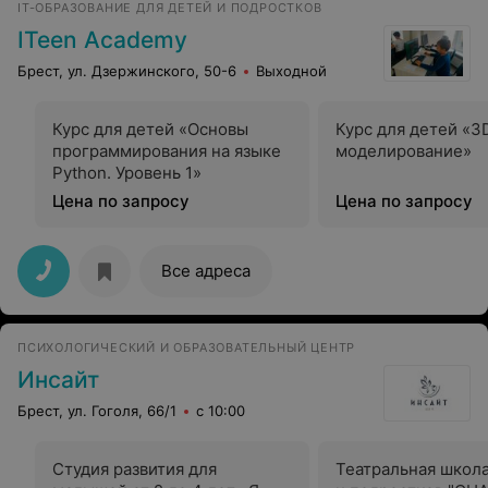
IT-ОБРАЗОВАНИЕ ДЛЯ ДЕТЕЙ И ПОДРОСТКОВ
принципе никто не занимается. Я считаю,что туда
детей стоит отдавать от 2,5 лет, для адаптации перед
ITeen Academy
садом…но раньше опасно)
Брест, ул. Дзержинского, 50-6
Выходной
Курс для детей «Основы
Курс для детей «3
программирования на языке
моделирование»
Python. Уровень 1»
Цена по запросу
Цена по запросу
Все адреса
ПСИХОЛОГИЧЕСКИЙ И ОБРАЗОВАТЕЛЬНЫЙ ЦЕНТР
Инсайт
Брест, ул. Гоголя, 66/1
с 10:00
Студия развития для
Театральная школа