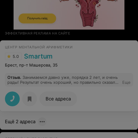
ЭФФЕКТИВНАЯ РЕКЛАМА НА САЙТЕ
ЦЕНТР МЕНТАЛЬНОЙ АРИФМЕТИКИ
Smartum
5.0
Брест, пр-т Машерова, 35
Отзыв
.
Занимаемся давно уже, порядка 2 лет, и очень
рады! Результат очень хороший, но правильно сказали
Еще
выше, надо заниматься, и причем серьезно уделять
время. У нас результат очень хороший, и даже ездили
на чемпионат амакидс, занимали призовые места.
Все адреса
Советуем всем знакомым!
Ещё 2 адреса