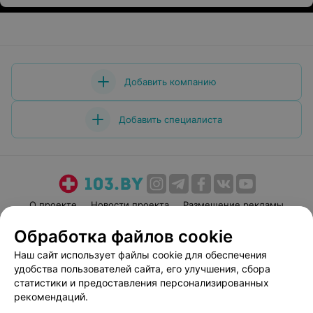
Добавить компанию
Добавить специалиста
О проекте
Новости проекта
Размещение рекламы
Медицинский маркетинг
Публичный договор
Обработка файлов cookie
Пользовательское соглашение
Способы оплаты
Наш сайт использует файлы cookie для обеспечения
Вакансии
Партнеры
удобства пользователей сайта, его улучшения, сбора
статистики и предоставления персонализированных
Написать руководителю 103.by
рекомендаций.
Написать в поддержку