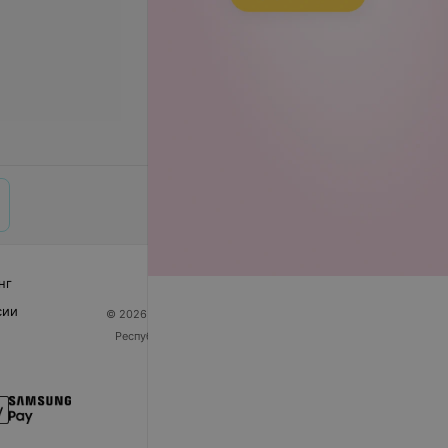
нг
сии
© 2026 ООО «Артокс Лаб», УНП 191700409
| 220012,
Республика Беларусь, г. Минск, улица Толбухина, 2,
пом. 16 | help@103.by
Служба поддержки
+375 291212755