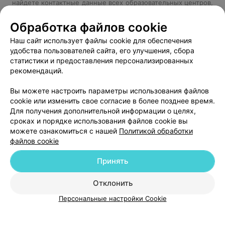
найдете контактные данные всех образовательных центров,
которые предлагают записаться на курсы парикмахеров на
выгодных условиях. Наша база данных включает в себе
Обработка файлов cookie
наиболее актуальную информацию, номера телефонов,
Наш сайт использует файлы cookie для обеспечения
схемы проездов и точные адреса.
удобства пользователей сайта, его улучшения, сбора
статистики и предоставления персонализированных
рекомендаций.
Добавить компанию
Вы можете настроить параметры использования файлов
cookie или изменить свое согласие в более позднее время.
Для получения дополнительной информации о целях,
Добавить специалиста
сроках и порядке использования файлов cookie вы
можете ознакомиться с нашей
Политикой обработки
файлов cookie
Принять
О проекте
Новости проекта
Размещение рекламы
Отклонить
Медицинский маркетинг
Публичный договор
Персональные настройки Cookie
Пользовательское соглашение
Способы оплаты
Вакансии
Партнеры