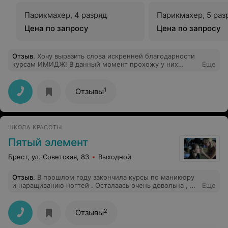
Парикмахер, 4 разряд
Парикмахер, 5 раз
Цена по запросу
Цена по запросу
Отзыв
.
Хочу выразить слова искренней благодарности
курсам ИМИДЖ! В данный момент прохожу у них
Еще
обучение (кстати уже не первый раз) аппаратному
педикюру-это просто не передать словами!!!!
Обучение на высоте!!! Спасибо вам за индивидуальный
1
Отзывы
подход к каждому-это делает образовательный
процесс успешным! Успехов вам, развития и покорения
новых высот! Хочу сказать отдельное спасибо
преподавателю аппаратного педикюра- Ирине, за ее
ШКОЛА КРАСОТЫ
пофессионализм, компетентность, педагогический
талант и преданность своему делу! Преподаватель
Пятый элемент
просто божественный!!!
Брест, ул. Советская, 83
Выходной
Отзыв
.
В прошлом году закончила курсы по маникюру
и наращиванию ногтей . Осталаась очень довольна , и
Еще
что очень радует- теперь мои клиенты довольны
моими работами ! Мастера которые преподовали
курсы замечательные и высококвалифицированные , и
2
Отзывы
знают свое дело! Всем советую пойти именно на эти
курсы.