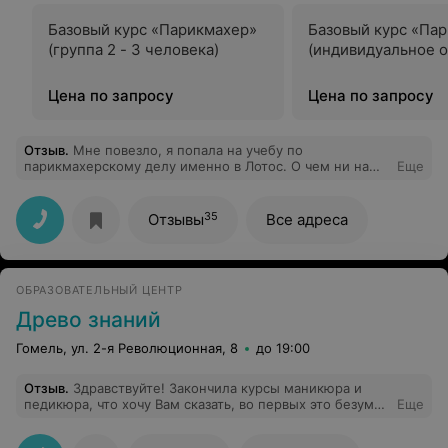
Базовый курс «Парикмахер»
Базовый курс «Па
(группа 2 - 3 человека)
(индивидуальное 
Цена по запросу
Цена по запросу
Отзыв
.
Мне повезло, я попала на учебу по
парикмахерскому делу именно в Лотос. О чем ни на
Еще
минуту не пожалела! Команда собралась прекрасная.
Подача информации настолько интересная и ясная, что
не остается никаких вопросов. Очень много практики.
35
Отзывы
Все адреса
Администратор Людмила всегда обеспечивала нас
моделями, за что ей большое отдельное спасибо. Я
всем осталась довольна! И коллективом этих курсов и
приобретенным навыками, и документами гос.образца
ОБРАЗОВАТЕЛЬНЫЙ ЦЕНТР
и даже!! помощи в трудоустройстве. Вы лучшие! Всё на
высшем уровне! Всем советую эту прекрасную
Древо знаний
организацию!!
Гомель, ул. 2-я Революционная, 8
до 19:00
Отзыв
.
Здравствуйте! Закончила курсы маникюра и
педикюра, что хочу Вам сказать, во первых это безумно
Еще
интересное, красивое, а самое главное для нас,
девушек, полезное занятие. У меня остались только