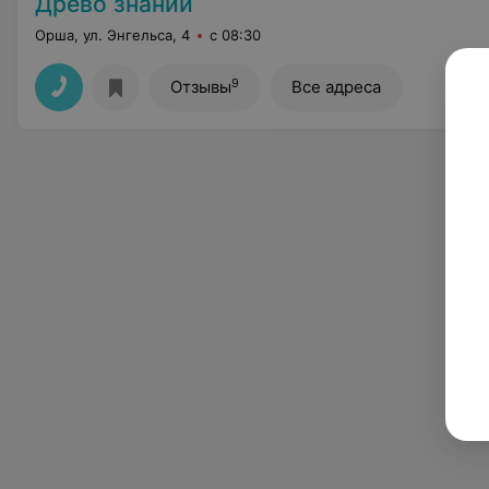
Древо знаний
Орша, ул. Энгельса, 4
с 08:30
9
Отзывы
Все адреса