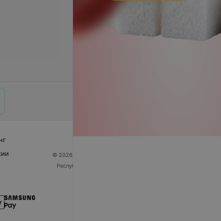
нг
сии
© 2026 ООО «Артокс Лаб», УНП 191700409
| 220012,
Республика Беларусь, г. Минск, улица Толбухина, 2,
пом. 16 | help@103.by
Служба поддержки
+375 291212755