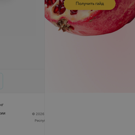
нг
сии
© 2026 ООО «Артокс Лаб», УНП 191700409
| 220012,
Республика Беларусь, г. Минск, улица Толбухина, 2,
пом. 16 | help@103.by
Служба поддержки
+375 291212755