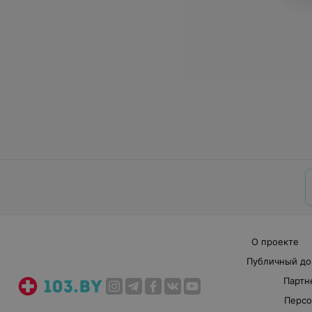
О проекте
Публичный до
Партн
Персо