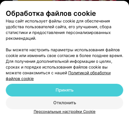
Обработка файлов cookie
ЭФФЕКТИВНАЯ РЕКЛАМА НА САЙТЕ
Наш сайт использует файлы cookie для обеспечения
удобства пользователей сайта, его улучшения, сбора
статистики и предоставления персонализированных
рекомендаций.
Вы можете настроить параметры использования файлов
Добавить компанию
cookie или изменить свое согласие в более позднее время.
Для получения дополнительной информации о целях,
сроках и порядке использования файлов cookie вы
Добавить специалиста
можете ознакомиться с нашей
Политикой обработки
файлов cookie
Принять
Отклонить
О проекте
Новости проекта
Размещение рекламы
Персональные настройки Cookie
Медицинский маркетинг
Публичный договор
Пользовательское соглашение
Способы оплаты
Вакансии
Партнеры