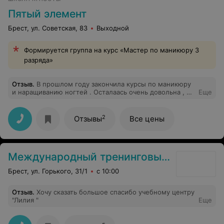
Пятый элемент
Брест, ул. Советская, 83
Выходной
Формируется группа на курс «Мастер по маникюру 3
разряда»
Отзыв
.
В прошлом году закончила курсы по маникюру
и наращиванию ногтей . Осталаась очень довольна , и
Еще
что очень радует- теперь мои клиенты довольны
моими работами ! Мастера которые преподовали
курсы замечательные и высококвалифицированные , и
2
Отзывы
Все цены
знают свое дело! Всем советую пойти именно на эти
курсы.
Международный тренинговый центр Лилии
Брест, ул. Горького, 31/1
с 10:00
Отзыв
.
Хочу сказать большое спасибо учебному центру
"Лилия "
Еще