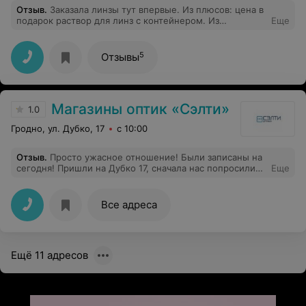
Отзыв
.
Заказала линзы тут впервые. Из плюсов: цена в
подарок раствор для линз с контейнером. Из
Еще
маленьких минусов: доставка на третий день (заказала
5, пришли 8), но мне это было некритично. Спасибо
большое! Буду заказывать ещё!
5
Отзывы
Магазины оптик «Сэлти»
1.0
Гродно, ул. Дубко, 17
с 10:00
Отзыв
.
Просто ужасное отношение! Были записаны на
сегодня! Пришли на Дубко 17, сначала нас попросили
Еще
погулять, так как рано пришли. Когда мы подошли за
пять минут до приема, оказывается, на это время был
записан другой человек! Нас не приняли, по телефону
Все адреса
было оговорено что запись на эту среду! Самое
ужасное обслуживание! Хорошо, что в городе есть
другие оптики! В которые без проблем можно
приехать на прием!
Ещё 11 адресов