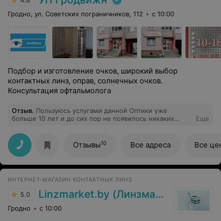
4.8
Гродно, ул. Советских пограничников, 112
с 10:00
Подбор и изготовление очков, широкий выбор
контактных линз, оправ, солнечных очков.
Консультация офтальмолога
Отзыв
.
Пользуюсь услугами данной Оптики уже
больше 10 лет и до сих пор не появилось никаких
Еще
негативных комментариев. Персонал приветливый,
отлично знает своё дело, всегда помогает с выбором и
консультацией. В очередной раз подобрал в оптике на
10
Отзывы
Все адреса
Все це
Советских Пограничников себе новые очки по
привлекательной цене из очень большого количества
вариантов. Большое спасибо за ваш труд и
долгосрочное сотрудничество. Буду обращаться и
ИНТЕРНЕТ-МАГАЗИН КОНТАКТНЫХ ЛИНЗ
дальше, менять любимую оптику не планирую!
Linzmarket.by (Линзмаркет бай)
5.0
Гродно
с 10:00