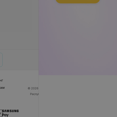
нг
сии
© 2026 ООО «Артокс Лаб», УНП 191700409
| 220012,
Республика Беларусь, г. Минск, улица Толбухина, 2,
пом. 16 | help@103.by
Служба поддержки
+375 291212755