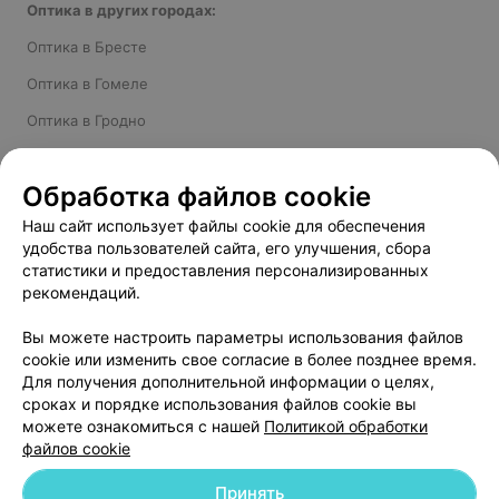
Оптика в других городах:
Оптика в Бресте
Оптика в Гомеле
Оптика в Гродно
Оптика в Могилеве
Обработка файлов cookie
Оптика в Лиде
Наш сайт использует файлы cookie для обеспечения
Оптика в Барановичах
удобства пользователей сайта, его улучшения, сбора
статистики и предоставления персонализированных
рекомендаций.
Добавить компанию
Вы можете настроить параметры использования файлов
cookie или изменить свое согласие в более позднее время.
Для получения дополнительной информации о целях,
Добавить специалиста
сроках и порядке использования файлов cookie вы
можете ознакомиться с нашей
Политикой обработки
файлов cookie
Принять