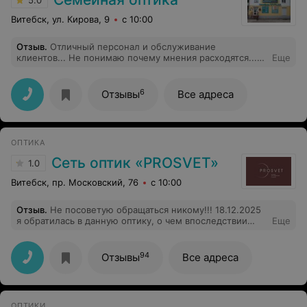
5.0
Витебск, ул. Кирова, 9
с 10:00
Отзыв
.
Отличный персонал и обслуживание
клиентов... Не понимаю почему мнения расходятся...
Еще
При необходимости я снова пойду в этот салон!
6
Отзывы
Все адреса
ОПТИКА
Сеть оптик «PROSVET»
1.0
Витебск, пр. Московский, 76
с 10:00
Отзыв
.
Не посоветую обращаться никому!!! 18.12.2025
я обратилась в данную оптику, о чем впоследствии
Еще
очень пожалела. Я пришла со своим рецептом из
платной клиники и заказала очки, мне озвучили срок
изготовления две недели, но никакого договора на
94
Отзывы
Все адреса
руки не дали. А дальше наступила тишина... Пару раз я
звонила, каждый раз говорили -завоз в пятницу и всё.
Только через 33 дня мне пришла смс, что заказ готов и
в качестве компенсации предложили чехол и салфетку
ОПТИКИ