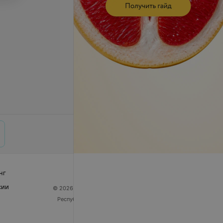
нг
сии
© 2026 ООО «Артокс Лаб», УНП 191700409
| 220012,
Республика Беларусь, г. Минск, улица Толбухина, 2,
пом. 16 | help@103.by
Служба поддержки
+375 291212755