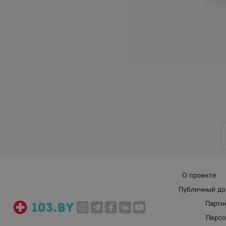
О проекте
Публичный до
Партн
Персо