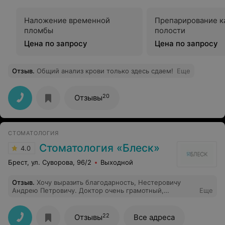
Наложение временной
Препарирование к
пломбы
полости
Цена по запросу
Цена по запросу
Отзыв
.
Общий анализ крови только здесь сдаем!
Еще
20
Отзывы
СТОМАТОЛОГИЯ
Стоматология «Блеск»
4.0
Брест, ул. Суворова, 96/2
Выходной
Отзыв
.
Хочу выразить благодарность, Нестеровичу
Андрею Петровичу. Доктор очень грамотный,
Еще
опытный, действительно умеет выслушать пациента.
Обращалась к другим специалистам, никто не обращал
внимания на мои жалобы и обесценивал боль.
22
Отзывы
Все адреса
Говорили, что дело в прорезывание, а на самом деле