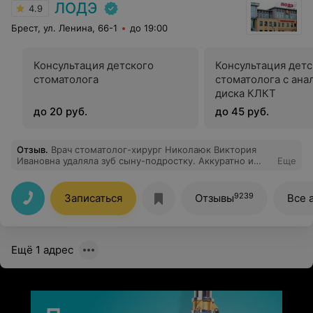
ЛОДЭ
4.9
Брест, ул. Ленина, 66-1
до 19:00
Консультация детского
Консультация детс
стоматолога
стоматолога с ана
диска КЛКТ
до 20 руб.
до 45 руб.
Отзыв
.
Врач стоматолог-хирург Николаюк Виктория
Ивановна удаляла зуб сыну-подростку. Аккуратно и
Еще
бережно выполнила свою работу. Сын боялся, но
удаление прошло легко и безболезненно.
9239
Записаться
Отзывы
Все 
Ещё 1 адрес