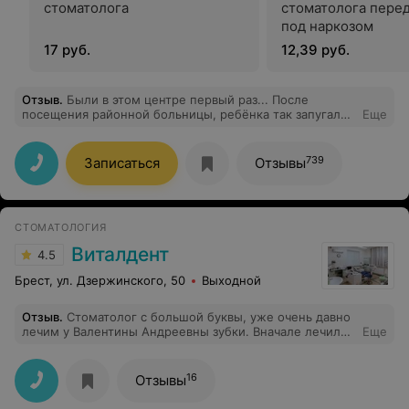
стоматолога
стоматолога пере
под наркозом
17 руб.
12,39 руб.
Отзыв
.
Были в этом центре первый раз... После
посещения районной больницы, ребёнка так запугали,
Еще
что она не подпускала больше никого... В новомеде
нас принимал врач Некрашевич Ирина Сергеевна!!!
Хочу сказать, что это врач с большой буквы, как
739
Записаться
Отзывы
говорится - врач от бога!!! Спасибо большое вам и всей
вашей команде, за ваше понимание, подход и вашу
безупречную работу!!! Мы очень счастливы, что наш
ребёнок попал именно к вам!!!!! Спасибо, что есть
СТОМАТОЛОГИЯ
такие врачи, к которым детки не боятся
возвращаться!!!!!!
Виталдент
4.5
Брест, ул. Дзержинского, 50
Выходной
Отзыв
.
Стоматолог с большой буквы, уже очень давно
лечим у Валентины Андреевны зубки. Вначале лечила
Еще
моя мама, потом я, а теперь мои детки. Время бежит...
а зубки целые. Спасибо Вам за доброту и
качественную работу!
16
Отзывы