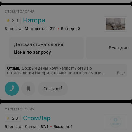
СТОМАТОЛОГИЯ
Натори
3.0
Брест, ул. Московская, 311
Выходной
Детская стоматология
Все цены
Цена по запросу
Отзыв
.
Добрый день! хочу написать отзыв о
стоматологии Натори. ставили полные съемные
Еще
протезы моему папе. Доктор-протезист Василий
(фамилию не помню, извините), хотим выразит ему
огромную благодарность за подход, терпение и
4
Отзывы
качественно проделанную работу! прекрасный
специалист, все сделал качественно и очень красиво!
Даже не пришлось приходить ни на одну
коррекцию,на столько все идеально было подобрано!
СТОМАТОЛОГИЯ
Процесс протезирования не быстрый, стоит запастись
терпением) Большое вам спасибо!)
СтомЛар
2.0
Брест, ул. Дачная, 87/1
Выходной