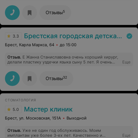
страшен поход к вашим специалистам!!! Приятно
не советую их, т.к. в последний момент поступают по-
удивили низкие цены!!!
свински к своим пациентам!!!
5
Отзывы
Брестская городская детская стоматологическая поликлиника
3.3
Брест, Карла Маркса, 64
до 15:00
Отзыв
.
Е Жанна Станиславовна очень хороший хирург,
делали пластику уздечки языка сыну 5 лет. Я очень
Еще
переживала что испугаться, будет больно и будет
боятся потом врачей. Но Жанна Станиславовна очень
опытный врач умеет найти подход к ребёнку и
32
Отзывы
завоевать доверие. Не пожалела ни грамма что пошли
пошли именно к ней
СТОМАТОЛОГИЯ
Мастер клиник
5.0
Брест, ул. Московская, 151А
Выходной
Отзыв
.
Уже не один год обслуживаюсь. Моим
имплантам уже более 3-ех лет. Качественно и
Еще