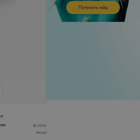
нг
сии
© 2026 ООО «Артокс Лаб», УНП 191700409
| 220012,
Республика Беларусь, г. Минск, улица Толбухина, 2,
пом. 16 | help@103.by