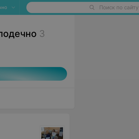
чно
Поиск по сайту
лодечно
3