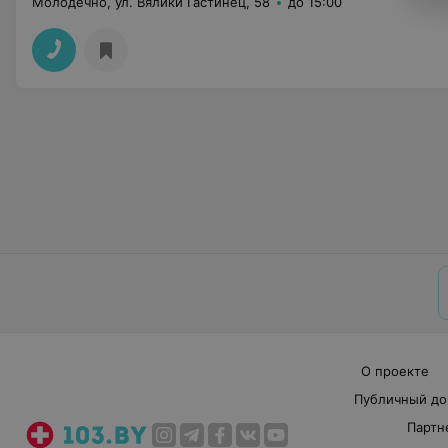
Молодечно, ул. Вялики Гастинец, 58
до 15:00
О проекте
Публичный до
Партн