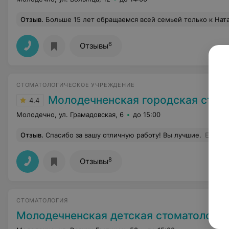
Отзыв
.
Больше 15 лет обращаемся всей семьей только к Наталье Михайловне Сенюк. Это врач- профессионал. Забыли
6
Отзывы
СТОМАТОЛОГИЧЕСКОЕ УЧРЕЖДЕНИЕ
Молодечненская городская стоматолог
4.4
Молодечно, ул. Грамадовская, 6
до 15:00
Отзыв
.
Спасибо за вашу отличную работу! Вы лучшие.
Еще
8
Отзывы
СТОМАТОЛОГИЯ
Молодечненская детская стоматологи