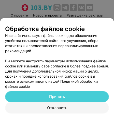
О проекте
Новости проекта
Размещение рекламы
Медицинский маркетинг
Публичный договор
Обработка файлов cookie
Пользовательское соглашение
Способы оплаты
Наш сайт использует файлы cookie для обеспечения
Вакансии
Партнеры
удобства пользователей сайта, его улучшения, сбора
Написать руководителю 103.by
статистики и предоставления персонализированных
рекомендаций.
Написать в поддержку
Персональные настройки cookie
Вы можете настроить параметры использования файлов
Обработка персональных данных
cookie или изменить свое согласие в более позднее время.
Для получения дополнительной информации о целях,
сроках и порядке использования файлов cookie вы
можете ознакомиться с нашей
Политикой обработки
файлов cookie
Принять
© 2026 ООО «Артокс Лаб», УНП 191700409
| 220012, Республика Беларусь,
г. Минск, улица Толбухина, 2, пом. 16 | help@103.by
Отклонить
Служба поддержки
+375 291212755