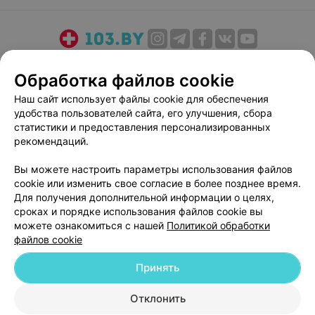
О проекте
Новости проекта
Размещение рекламы
Обработка файлов cookie
Медицинский маркетинг
Публичный договор
Наш сайт использует файлы cookie для обеспечения
Пользовательское соглашение
Способы оплаты
удобства пользователей сайта, его улучшения, сбора
Вакансии
Партнеры
статистики и предоставления персонализированных
Написать руководителю 103.by
рекомендаций.
Написать в поддержку
Вы можете настроить параметры использования файлов
Персональные настройки cookie
cookie или изменить свое согласие в более позднее время.
Для получения дополнительной информации о целях,
Обработка персональных данных
сроках и порядке использования файлов cookie вы
можете ознакомиться с нашей
Политикой обработки
файлов cookie
Принять
© 2026 ООО «Артокс Лаб», УНП 191700409
| 220012, Республика Беларусь,
Отклонить
г. Минск, улица Толбухина, 2, пом. 16 | help@103.by