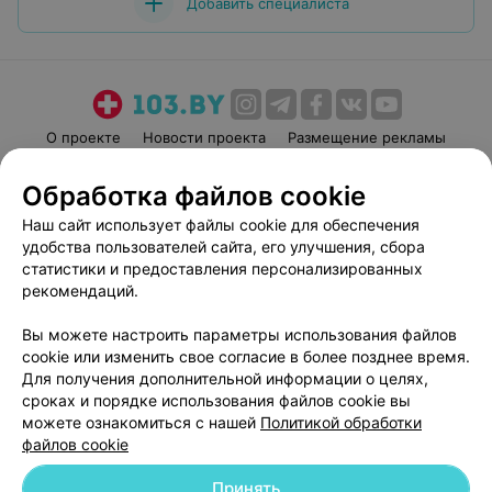
Добавить специалиста
О проекте
Новости проекта
Размещение рекламы
Медицинский маркетинг
Публичный договор
Обработка файлов cookie
Пользовательское соглашение
Способы оплаты
Наш сайт использует файлы cookie для обеспечения
Вакансии
Партнеры
удобства пользователей сайта, его улучшения, сбора
Написать руководителю 103.by
статистики и предоставления персонализированных
рекомендаций.
Написать в поддержку
Персональные настройки cookie
Вы можете настроить параметры использования файлов
Обработка персональных данных
cookie или изменить свое согласие в более позднее время.
Для получения дополнительной информации о целях,
сроках и порядке использования файлов cookie вы
можете ознакомиться с нашей
Политикой обработки
файлов cookie
Принять