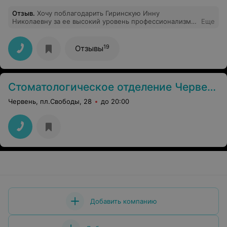
Отзыв
.
Хочу поблагодарить Гиринскую Инну
Николаевну за ее высокий уровень профессионализма,
Еще
внимательность, тактичность в решении проблемы, с
которой я обратилась. Получила квалифицированную
помощь и настоящую поддержку. Спасибо большое,
19
Отзывы
что есть такие доктора. Здоровья Вам и благодарных
пациентов!
Стоматологическое отделение Червенской ЦРБ
Червень, пл.Свободы, 28
до 20:00
Добавить компанию