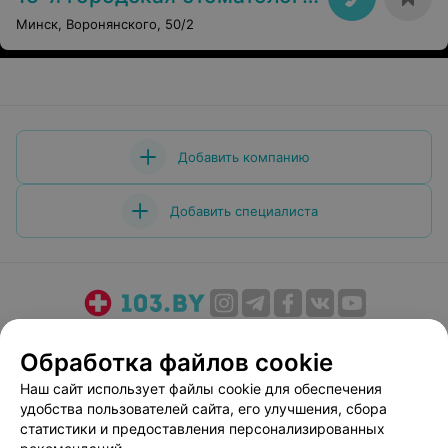
Минск, Воронянского, 50/2
Добавить компанию
Добавить специалиста
О проекте
Новости проекта
Размещение рекламы
Обработка файлов cookie
Медицинский маркетинг
Публичный договор
Наш сайт использует файлы cookie для обеспечения
Пользовательское соглашение
Способы оплаты
удобства пользователей сайта, его улучшения, сбора
Вакансии
Партнеры
статистики и предоставления персонализированных
Написать руководителю 103.by