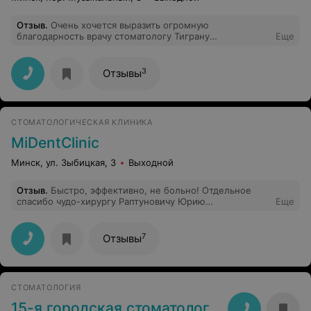
Отзыв
.
Очень хочется выразить огромную
благодарность врачу стоматологу Тиграну
Еще
Владимировичу за индивидуальный подход, терпение,
доброту, заботу, за профессионализм.Очень рада, что
однажды обратилась к нему - врач от Бога. Советую
3
Отзывы
данного доктора и клинику. Смело обращайтесь!
СТОМАТОЛОГИЧЕСКАЯ КЛИНИКА
MiDentClinic
Минск, ул. Зыбицкая, 3
Выходной
Отзыв
.
Быстро, эффективно, не больно! Отдельное
спасибо чудо-хирургу Раптуновичу Юрию
Еще
Анатольевичу! Это настоящий профессионал, а его
фамилия ассоциируется с белорусским словом
"раптоуна" - действительно, удаление зуба прошло
7
Отзывы
"неожиданно" быстро. Я приятно удивлена! СПАСИБО!
17.07.2014 г.
СТОМАТОЛОГИЯ
15-я городская стоматологическая поликлиника