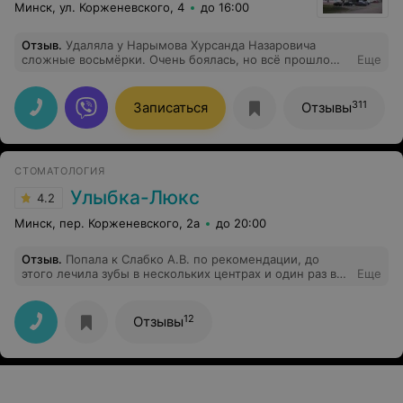
Минск, ул. Корженевского, 4
до 16:00
Отзыв
.
Удаляла у Нарымова Хурсанда Назаровича
сложные восьмёрки. Очень боялась, но всё прошло
Еще
быстро, аккуратно и абсолютно безболезненно.
Доктор был внимателен, спокойный и вселял
уверенность. Чувствуется высокий профессионализм и
311
Записаться
Отзывы
опыт. Впереди ещё одно удаление восьмёрки, и
теперь иду к врачу уже спокойно и с доверием.
Огромное спасибо!
СТОМАТОЛОГИЯ
Улыбка-Люкс
4.2
Минск, пер. Корженевского, 2а
до 20:00
Отзыв
.
Попала к Слабко А.В. по рекомендации, до
этого лечила зубы в нескольких центрах и один раз в
Еще
поликлинике. Очень понравились внимание,
отношение, профессионализм, аккуратность. Мне
подлечили передний зуб, подобрав оттенок пломбы, а
12
Отзывы
также переделали халтуру государственной
поликлиники. Цены средние по городу. Теперь только
к Слабко.