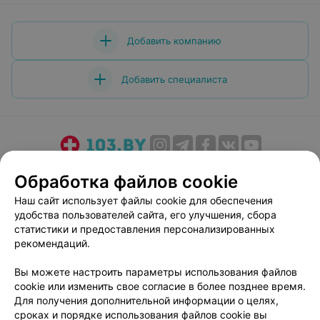
Добавить компанию
Добавить специалиста
О проекте
Новости проекта
Размещение рекламы
Обработка файлов cookie
Медицинский маркетинг
Публичный договор
Наш сайт использует файлы cookie для обеспечения
Пользовательское соглашение
Способы оплаты
удобства пользователей сайта, его улучшения, сбора
Вакансии
Партнеры
статистики и предоставления персонализированных
рекомендаций.
Написать руководителю 103.by
Написать в поддержку
Вы можете настроить параметры использования файлов
cookie или изменить свое согласие в более позднее время.
Персональные настройки cookie
Для получения дополнительной информации о целях,
Обработка персональных данных
сроках и порядке использования файлов cookie вы