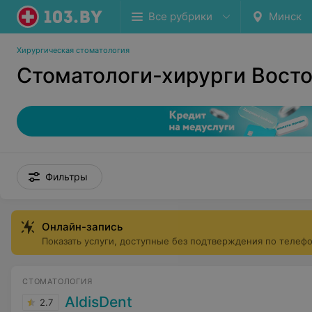
Все рубрики
Минск
Хирургическая стоматология
Стоматологи-хирурги Вост
Фильтры
Онлайн-запись
Показать услуги, доступные без подтверждения по телеф
СТОМАТОЛОГИЯ
AldisDent
2.7