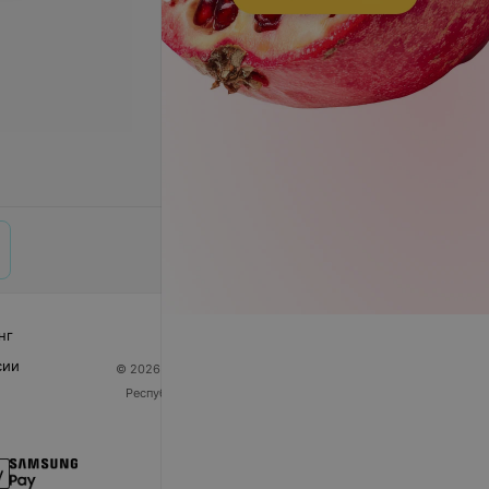
нг
сии
© 2026 ООО «Артокс Лаб», УНП 191700409
| 220012,
Республика Беларусь, г. Минск, улица Толбухина, 2,
пом. 16 | help@103.by
Служба поддержки
+375 291212755