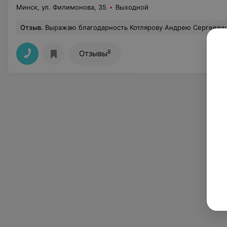
Минск, ул. Филимонова, 35
Выходной
Отзыв
.
Выражаю благодарность Котлярову Андрею Сергеевичу и ассистенту Наталье за избавление от остатков корней верхнего зуба в десне 19 июня. Операция была сложная, десну зашили, доктор сказал принимать обезбаливающие тк всю ночь спать не буду,и антибиотики ..... и ничего. Ничего не болело вообще, спала спокойно, температура не поднималась, а десна болит только пр
8
Отзывы