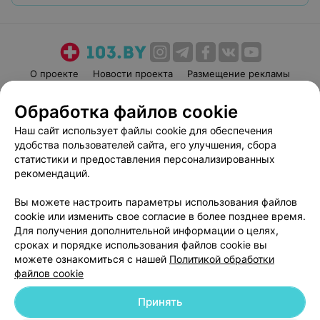
О проекте
Новости проекта
Размещение рекламы
Медицинский маркетинг
Публичный договор
Обработка файлов cookie
Пользовательское соглашение
Способы оплаты
Наш сайт использует файлы cookie для обеспечения
Вакансии
Партнеры
удобства пользователей сайта, его улучшения, сбора
Написать руководителю 103.by
статистики и предоставления персонализированных
рекомендаций.
Написать в поддержку
Персональные настройки cookie
Вы можете настроить параметры использования файлов
Обработка персональных данных
cookie или изменить свое согласие в более позднее время.
Для получения дополнительной информации о целях,
сроках и порядке использования файлов cookie вы
можете ознакомиться с нашей
Политикой обработки
файлов cookie
Принять
© 2026 ООО «Артокс Лаб», УНП 191700409
| 220012, Республика Беларусь,