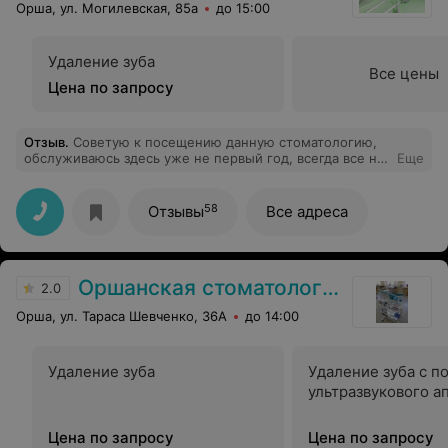
Орша, ул. Могилевская, 85а
до 15:00
Удаление зуба
Все цены
Цена по запросу
Отзыв
.
Советую к посещению данную стоматологию,
обслуживаюсь здесь уже не первый год, всегда все на
Еще
высшем уровне. Отношение персонала, врачей,
внимание к пациенту, все безопасно, особенно сейчас
во время пандемии. Спасибо за ваш профессионализм!
58
Отзывы
Все адреса
Оршанская стоматологическая поликлиника
2.0
Орша, ул. Тараса Шевченко, 36А
до 14:00
Удаление зуба
Удаление зуба с 
ультразвукового а
Цена по запросу
Цена по запросу