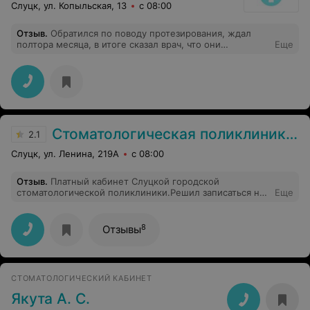
Слуцк, ул. Копыльская, 13
с 08:00
Отзыв
.
Обратился по поводу протезирования, ждал
полтора месяца, в итоге сказал врач, что они
Еще
пластиковые протезы не делают.Только время
потерял.
Стоматологическая поликлиника г. Слуцка
2.1
Слуцк, ул. Ленина, 219А
с 08:00
Отзыв
.
Платный кабинет Слуцкой городской
стоматологической поликлиники.Решил записаться на
Еще
приём к товарищу. Первая пломба "комом",на
следующий день благополучно отошла от
зуба,переделали.Вопрос:если заранее существует
8
Отзывы
высокая доля вероятности,что пломба на десне
держаться не будет,зачем её вообще устанавливать?
Ведь сразу можно было бы сделать "мостик",и не
переделывать снова.Еще вопрос о времени
СТОМАТОЛОГИЧЕСКИЙ КАБИНЕТ
записи.Объясните,для чего априори в
стоматологической поликлинике платные кабинеты и
Якута А. С.
предварительная запись в них?Если в каб.23 из трёх