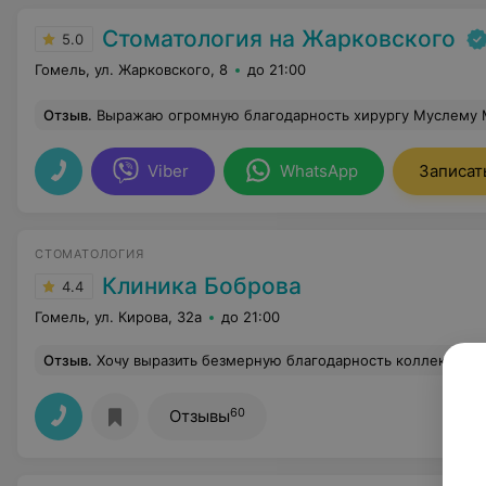
Стоматология на Жарковского
5.0
Гомель, ул. Жарковского, 8
до 21:00
Отзыв
.
Выражаю огромную благодарность хирургу Муслему Мохаммеду, который профессионально установил мне имплант. Очень доволен его добрым отношением. Это профессионал с твердой рукой и добрым сердцем. Отличное
Viber
WhatsApp
Записат
СТОМАТОЛОГИЯ
Клиника Боброва
4.4
Гомель, ул. Кирова, 32а
до 21:00
Отзыв
.
Хочу выразить безмерную благодарность коллективу клиники Боброва и лично Игорю Васильевичу, который имея в своем распоряжении ограниченное временное пространство, внимательно и профессионально оказал медицинскую помощь. Очень хотелось бы, чтобы многие Учреждения здравоохранения с государственной формой собствен
60
Отзывы