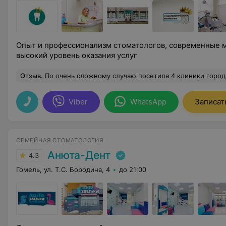
Опыт и профессионализм стоматологов, современные 
высокий уровень оказания услуг
Отзыв
.
По очень сложному случаю посетила 4 клиники города, собрав мнение лучших врачей города. По итогу был предложен лучший вариант по сохранению своих зубов. Благодарю Павла Павловича, Артема Александровича за совокупность высокого професс
Viber
WhatsApp
Записат
СЕМЕЙНАЯ СТОМАТОЛОГИЯ
Анюта-Дент
4.3
Гомель, ул. Т.С. Бородина, 4
до 21:00