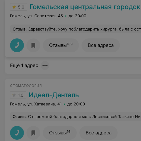
Гомельская центральная городская стоматологическ
5.0
Гомель, ул. Советская, 45
до 20:00
Отзыв
.
Здравствуйте, хочу поблагодарить хирурга, была с острой болью, очень боялась, удаление прош
189
Отзывы
Все адреса
Ещё 1 адрес
СТОМАТОЛОГИЯ
Идеал-Денталь
1.0
Гомель, ул. Хатаевича, 41
до 20:00
Отзыв
.
С огромной благодарностью к Лесниковой Татьяне Николаевне. Профессионал своего дела, внимател
16
Отзывы
Все адреса