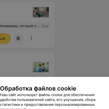
 отношение при записи на прием. Только вежливость и никакой грубости. Очень доволен.
Еще
ься
ности собственности, приблизили качество оказания медицинских услуг к качеству клиники Боброва. Идите к Боброву и будете здоровы!
Еще
Обработка файлов cookie
Наш сайт использует файлы cookie для обеспечения
удобства пользователей сайта, его улучшения, сбора
статистики и предоставления персонализированных