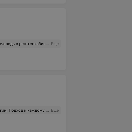
са в очереди и это я еще не попала на снимок.
Еще
также лечение 4-х зубов и установка моста металлокерамики (4 зуба)и еще коронка на 1 зуб металическая. И за все это я отдала 15 тыс русских рублей.
Еще