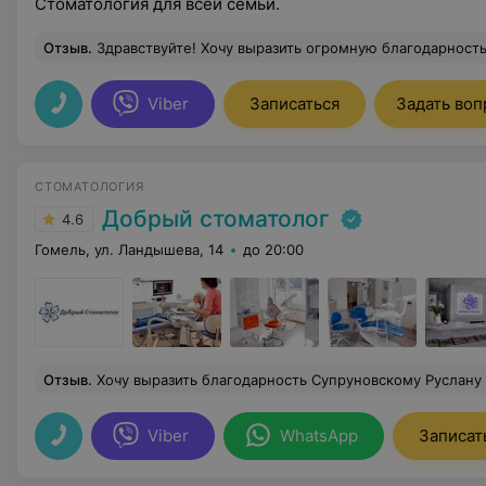
Стоматология для всей семьи.
Отзыв
.
Здравствуйте! Хочу выразить огромную благодарность врачу Светлане Леонидовне, Это доктор от Бога! Она реально спасла мои передние нижние зубы, перед тем, как судьба меня свела с этим замечательным доктором, я со своей проблемой посетила несколько клиник и частных и государственных.. С клиник я уходила со слезами. Т.к. мне советовали удаление 4 зубов, шинирование, и т.д. из за подвижности, боли и образовавшегосу свища. Светлана Леонидовна спасла мои зубы!!! Её трудолюбие, опыт и желание помочь сделали чудо!!! Зубы мои укрепились и перест
Viber
Записаться
Задать воп
СТОМАТОЛОГИЯ
Добрый стоматолог
4.6
Гомель, ул. Ландышева, 14
до 20:00
Отзыв
.
Хочу выразить благодарность Супруновскому Руслану Николаевичу. Установил имплант без разреза. Все прошло просто замечательно, без отека и боли после процедуры. За Отношение персонала всей клиники так же отдельное спасибо. Являюсь клиентом окол
Viber
WhatsApp
Записат