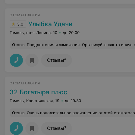
СТОМАТОЛОГИЯ
Улыбка Удачи
3.0
Гомель, пр-т Ленина, 10
до 20:00
Отзыв
.
Предложения и замечания. Организуйте как то иначе очередь в рентгенкабинет, по записи, например. 4 ча
4
Отзывы
СТОМАТОЛОГИЯ
32 Богатыря плюс
Гомель, Крестьянская, 19
до 19:30
Отзыв
.
Очень положительное впечатление от этой стомотологии. Подход к каждому пациенту индивидуальный и качественный. Приятный коллектив и доброжелательный. Есть небольшой недостаток это что у них нет ринген кабинета приходится ездить в другие стамотологии, что сдедать панарамный снимок или определенного зубы. Мне делали удаление кисты, зуба, а 
3
Отзывы