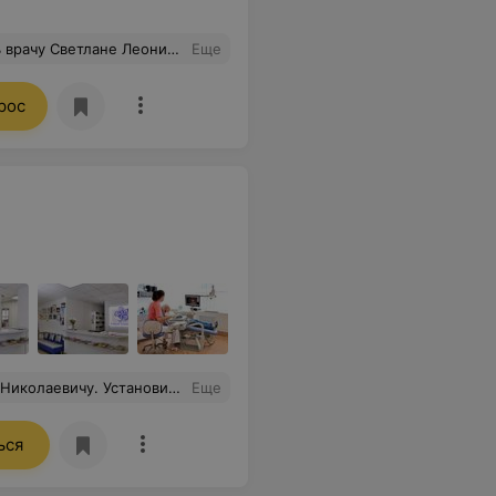
али шататься и болеть. Для меня это чудо. Огромная благодарность прекрасному доктору Светлане Леонидовне.. Чудо доктор, реально! И как специалист и как человек. Спасибо Вам Светлана Леонидовна за профессионализм и человечность!!!
Еще
рос
о 8 лет. Крайне редко пишу отзывы, но это тот случай, когда от души хочется порекомендовать специалиста.
Еще
ься