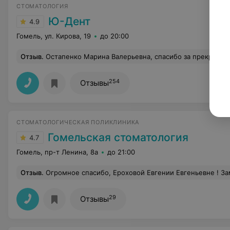
СТОМАТОЛОГИЯ
Ю-Дент
4.9
Гомель, ул. Кирова, 19
до 20:00
Отзыв
.
Остапенко Марина Валерьевна, спасибо за прекрасную работу! Детская стоматология на высшем уровне! Мой ребенок был счастлив и не испытывал страха. Спасибо вам за вашу доброту и тепло! А подарки, которые вручают после лечениям малышам вызываю
254
Отзывы
СТОМАТОЛОГИЧЕСКАЯ ПОЛИКЛИНИКА
Гомельская стоматология
4.7
Гомель, пр-т Ленина, 8а
до 21:00
Отзыв
.
Огромное спасибо, Ероховой Евгении Евгеньевне ! Замечательный, прекрасный специалист, профессионал своего дела с большой буквы! Прекрасный, добрый, чуткий и отз
29
Отзывы