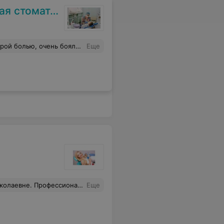
ая поликлиника
ло безболезненно. Спасибо Вам огромное!
Еще
ьная, тактичная, скрупулезная. Рекомендую
Еще