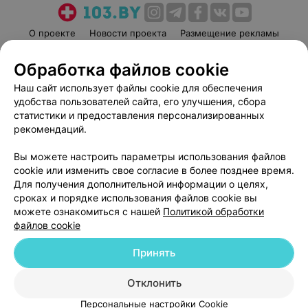
О проекте
Новости проекта
Размещение рекламы
Медицинский маркетинг
Публичный договор
Обработка файлов cookie
Пользовательское соглашение
Способы оплаты
Наш сайт использует файлы cookie для обеспечения
Вакансии
Партнеры
удобства пользователей сайта, его улучшения, сбора
Написать руководителю 103.by
статистики и предоставления персонализированных
рекомендаций.
Написать в поддержку
Персональные настройки cookie
Вы можете настроить параметры использования файлов
Обработка персональных данных
cookie или изменить свое согласие в более позднее время.
Для получения дополнительной информации о целях,
сроках и порядке использования файлов cookie вы
можете ознакомиться с нашей
Политикой обработки
файлов cookie
Принять
© 2026 ООО «Артокс Лаб», УНП 191700409
| 220012, Республика Беларусь,
г. Минск, улица Толбухина, 2, пом. 16 | help@103.by
Отклонить
Служба поддержки
+375 291212755
Персональные настройки Cookie