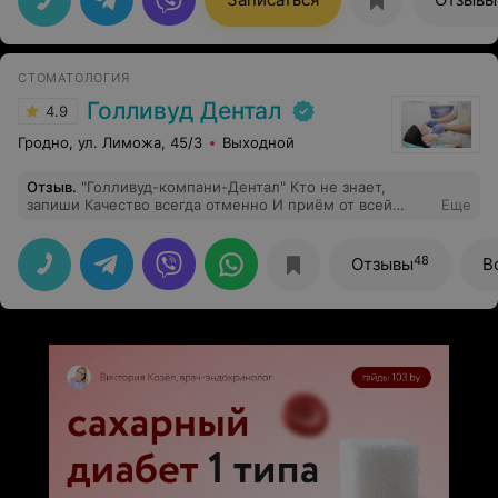
не только по глазам, но и в целом,по здоровью.
СТОМАТОЛОГИЯ
Голливуд Дентал
4.9
Гродно, ул. Лиможа, 45/3
Выходной
Отзыв
.
"Голливуд-компани-Дентал" Кто не знает,
запиши Качество всегда отменно И приём от всей
Еще
души Если хочешь ты улыбкой Ослепительной
блистать Сорок пять, дробь три, Лиможа Здесь вам
рады, будут ждать! Спасибо, всё здорово.
48
Отзывы
В