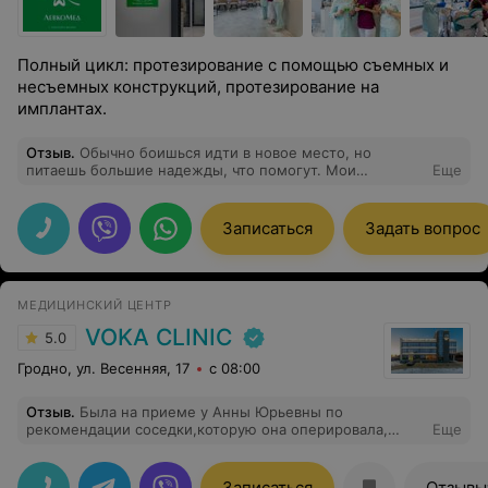
Полный цикл: протезирование с помощью съемных и
несъемных конструкций, протезирование на
имплантах.
Отзыв
.
Обычно боишься идти в новое место, но
питаешь большие надежды, что помогут. Мои
Еще
надежды оправдались! спасибо большое Левкомед за
улыбку без боли!!!!!!
Записаться
Задать вопрос
МЕДИЦИНСКИЙ ЦЕНТР
VOKA CLINIC
5.0
Гродно, ул. Весенняя, 17
с 08:00
Отзыв
.
Была на приеме у Анны Юрьевны по
рекомендации соседки,которую она оперировала,
Еще
осталась очень довольна! Врач от Бога! Детально
осмотрела, объяснила почему именно возникло
заболевание. Доктор дала грамотные рекомендации
Записаться
Отзывы