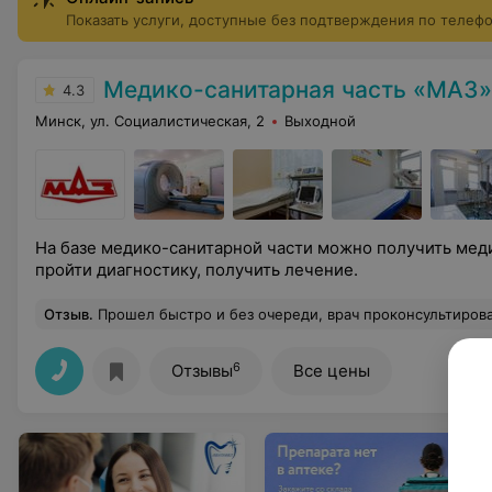
(профессиональная гигиена, обязательно лечение кариес
Показать услуги, доступные без подтверждения по телеф
Медико-санитарная часть «МАЗ»
4.3
Минск, ул. Социалистическая, 2
Выходной
На базе медико-санитарной части можно получить мед
пройти диагностику, получить лечение.
Отзыв
.
Прошел быстро и без очереди, врач проконсультировал и от
6
Отзывы
Все цены