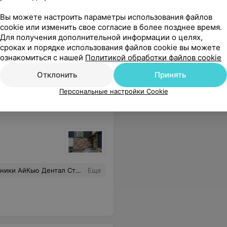
Вы можете настроить параметры использования файлов
cookie или изменить свое согласие в более позднее время.
Приложение 103.BY
Для получения дополнительной информации о целях,
сроках и порядке использования файлов cookie вы можете
Наличие лекарств в
ознакомиться с нашей
Политикой обработки файлов cookie
аптеках города,
бронирование и другие
Отклонить
Принять
полезные сервисы в вашем
смартфоне
Персональные настройки Cookie
у Игоревну и ортопеда Шебеко Владимира Ивановича,которые делают свою работу на все 100.Устанавливали мне имплант,все прошло быстро качественно и абсолютно безболезненно.
Еще