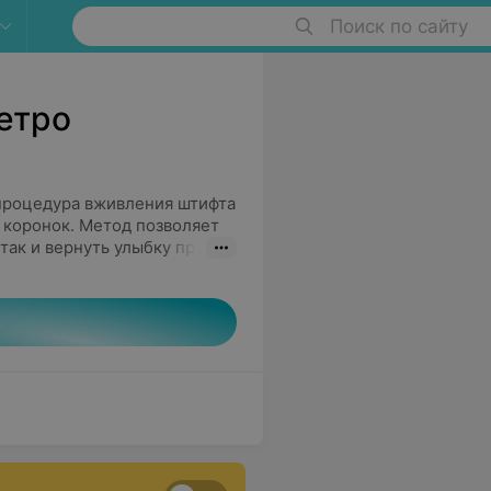
Поиск по сайту
етро
процедура вживления штифта
 коронок. Метод позволяет
так и вернуть улыбку при
 зуба, вживления штифта и
ухэтапная (наиболее часто
омежутки в несколько
е протезирование происходит
а шести.
водителя, а также типа
овка ротовой полости