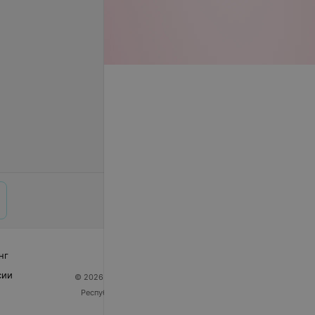
нг
сии
© 2026 ООО «Артокс Лаб», УНП 191700409
| 220012,
Республика Беларусь, г. Минск, улица Толбухина, 2,
пом. 16 | help@103.by