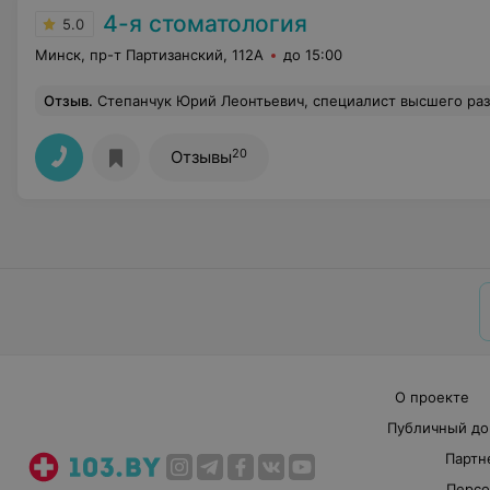
4-я стоматология
5.0
Минск, пр-т Партизанский, 112А
до 15:00
Отзыв
.
Степанчук Юрий Леонтьевич, специалист высшего разряда. Человек с большим опытом и талантом от природы. Работу делает очень быстро, а главное качественно. То что
20
Отзывы
О проекте
Публичный до
Партн
Персо