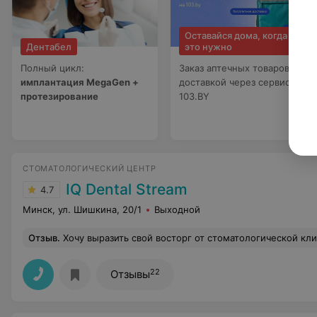
Оставайся дома, когда
Дентабел
это нужно
Полный цикл:
Заказ аптечных товаров с
имплантация MegaGen +
доставкой через сервис
протезирование
103.BY
СТОМАТОЛОГИЧЕСКИЙ ЦЕНТР
IQ Dental Stream
4.7
Минск, ул. Шишкина, 20/1
Выходной
Отзыв
.
Хочу выразить свой восторг от стоматологической клиники АйКью Дентал Стрим.Помимо уютного и стильного интерьера,здесь работают специалисты высокого уровня и профессионализма.Особая благодарность и признание моему любимому врачу Вечерской Елене Витальевне.Лечусь у нее больше двадцати лет.Всегда придет на помощь и решит любую пробдему.Это Врач от Бога.Еще хочу отметить поекрасного хирурга Русак Маргарит
22
Отзывы