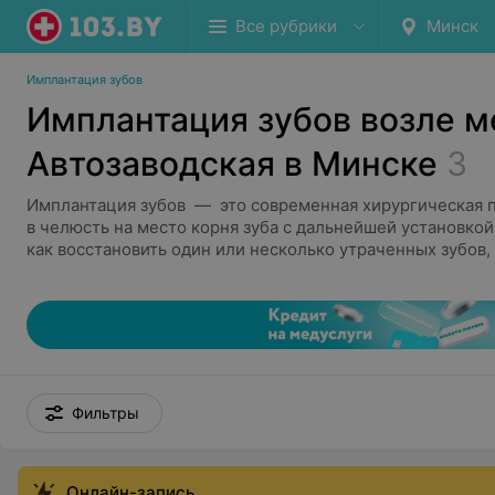
Все рубрики
Минск
Имплантация зубов
Имплантация зубов возле м
Автозаводская в Минске
3
Имплантация зубов — это современная хирургическая 
в челюсть на место корня зуба с дальнейшей установкой
как восстановить один или несколько утраченных зубов, 
практически полной их потере. Виды имплантации:
Одномоментная (предполагает процедуру удаления
установки коронки буквально за один-два дня) и дв
встречающаяся, когда между этапами проходят пр
месяцев)
Технологии All-on-4 и All-on-6. В первом вариант
Фильтры
на четырех имплантах, во втором соответственно н
Стоимость процедуры зависит от бренда и страны-произ
импланта. Имеются противопоказания, требуется подгот
Онлайн-запись