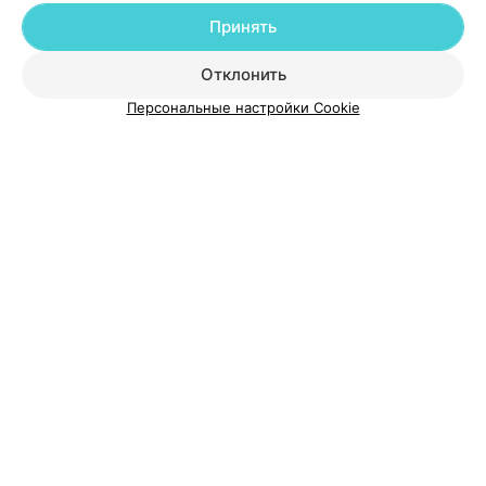
Принять
О проекте
Новости проекта
Размещение рекламы
Отклонить
Медицинский маркетинг
Публичный договор
Персональные настройки Cookie
Пользовательское соглашение
Способы оплаты
Вакансии
Партнеры
Написать руководителю 103.by
Написать в поддержку
Персональные настройки cookie
Обработка персональных данных
© 2026 ООО «Артокс Лаб», УНП 191700409
| 220012, Республика Беларусь,
г. Минск, улица Толбухина, 2, пом. 16 | help@103.by