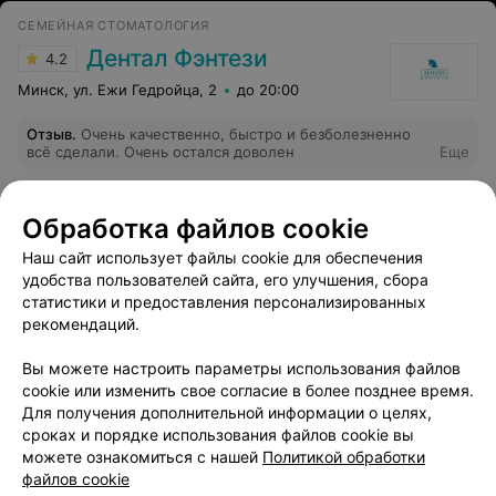
СЕМЕЙНАЯ СТОМАТОЛОГИЯ
Дентал Фэнтези
4.2
Минск, ул. Ежи Гедройца, 2
до 20:00
Отзыв
.
Очень качественно, быстро и безболезненно
всё сделали. Очень остался доволен
Еще
42
Отзывы
Обработка файлов cookie
Наш сайт использует файлы cookie для обеспечения
удобства пользователей сайта, его улучшения, сбора
статистики и предоставления персонализированных
рекомендаций.
Вы можете настроить параметры использования файлов
Добавить компанию
cookie или изменить свое согласие в более позднее время.
Для получения дополнительной информации о целях,
сроках и порядке использования файлов cookie вы
Добавить специалиста
можете ознакомиться с нашей
Политикой обработки
файлов cookie