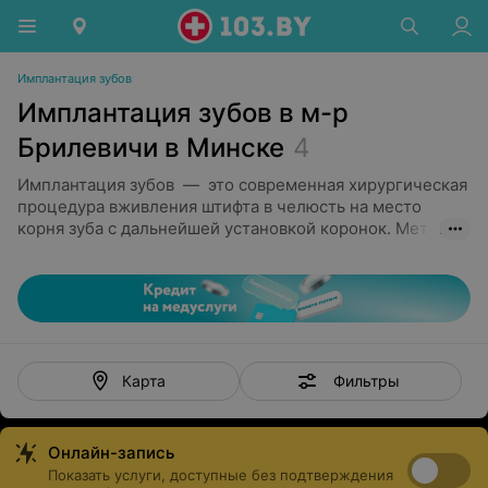
Имплантация зубов
Имплантация зубов в м-р
Брилевичи в Минске
4
Имплантация зубов — это современная хирургическая
процедура вживления штифта в челюсть на место
корня зуба с дальнейшей установкой коронок. Метод
позволяет как восстановить один или несколько
утраченных зубов, так и вернуть улыбку при
практически полной их потере. Виды имплантации:
Одномоментная (предполагает процедуру
удаления зуба, вживления штифта и установки
коронки буквально за один-два дня) и двухэтапная
Фильтры
Карта
(наиболее часто встречающаяся, когда между
этапами проходят промежутки в несколько
месяцев)
Онлайн-запись
Технологии All-on-4 и All-on-6. В первом варианте
Показать услуги, доступные без подтверждения
протезирование происходит на четырех