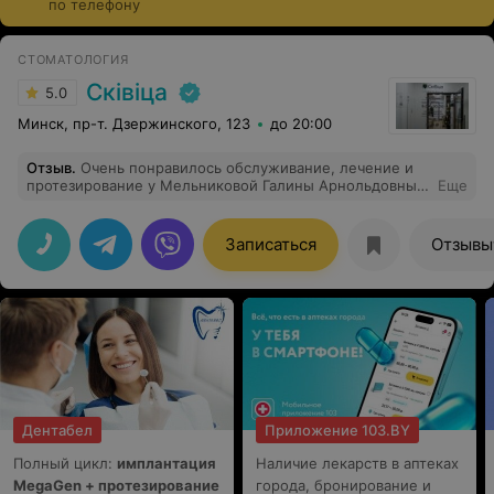
по телефону
имплантах, во втором соответственно на шести.
Стоимость процедуры зависит от бренда и страны-
СТОМАТОЛОГИЯ
производителя, а также типа импланта. Имеются
Сківіца
5.0
противопоказания, требуется подготовка ротовой
полости (профессиональная гигиена, обязательно
Минск, пр-т. Дзержинского, 123
до 20:00
лечение кариеса).
Отзыв
.
Очень понравилось обслуживание, лечение и
протезирование у Мельниковой Галины Арнольдовны и
Еще
Кичкаева Артема Валерьевича
Записаться
Отзывы
Дентабел
Приложение 103.BY
Полный цикл:
имплантация
Наличие лекарств в аптеках
MegaGen + протезирование
города, бронирование и