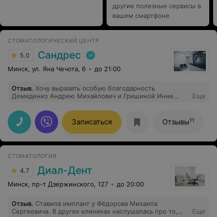
другие полезные сервисы в
вашем смартфоне
СТОМАТОЛОГИЧЕСКИЙ ЦЕНТР
Сандрес
5.0
Минск, ул. Яна Чечота, 6
до 21:00
Отзыв
.
Хочу выразить особую благодарность
Демиденко Андрею Михайлович и Гришиной Инне
Еще
Ивановне - это замечательные специалисты, которые
сделают все, чтобы сохранить наше здоровье!!!
Спасибо
11
Записаться
Отзывы
СТОМАТОЛОГИЯ
Диал-Дент
4.7
Минск, пр-т Дзержинского, 127
до 20:00
Отзыв
.
Ставила имплант у Фёдорова Михаила
Сергеевича. В других клиниках наслушалась про то,
Еще