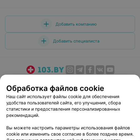
Добавить компанию
Добавить специалиста
О проекте
Новости проекта
Размещение рекламы
Обработка файлов cookie
Медицинский маркетинг
Публичный договор
Наш сайт использует файлы cookie для обеспечения
Пользовательское соглашение
Способы оплаты
удобства пользователей сайта, его улучшения, сбора
Вакансии
Партнеры
статистики и предоставления персонализированных
Написать руководителю 103.by
рекомендаций.
Написать в поддержку
Вы можете настроить параметры использования файлов
Персональные настройки cookie
cookie или изменить свое согласие в более позднее время.