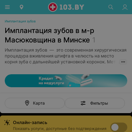
Имплантация зубов
Имплантация зубов в м-р
Масюковщина в Минске
1
Имплантация зубов — это современная хирургическая
процедура вживления штифта в челюсть на место
корня зуба с дальнейшей установкой коронок. Метод
позволяет как восстановить один или несколько
утраченных зубов, так и вернуть улыбку при
практически полной их потере. Виды имплантации:
Одномоментная (предполагает процедуру
удаления зуба, вживления штифта и установки
коронки буквально за один-два дня) и двухэтапная
Фильтры
Карта
(наиболее часто встречающаяся, когда между
этапами проходят промежутки в несколько
месяцев)
Онлайн-запись
Технологии All-on-4 и All-on-6. В первом варианте
Показать услуги, доступные без подтверждения
протезирование происходит на четырех