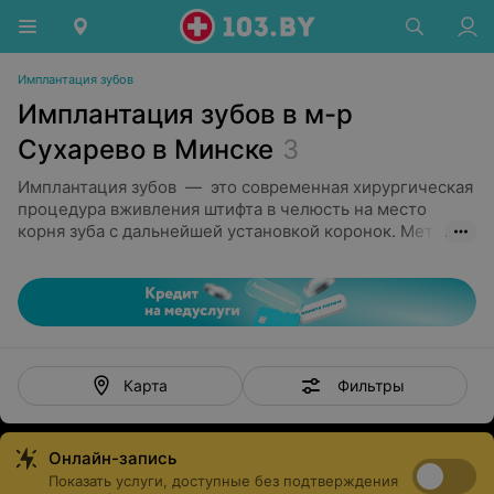
Имплантация зубов
Имплантация зубов в м-р
Сухарево в Минске
3
Имплантация зубов — это современная хирургическая
процедура вживления штифта в челюсть на место
корня зуба с дальнейшей установкой коронок. Метод
позволяет как восстановить один или несколько
утраченных зубов, так и вернуть улыбку при
практически полной их потере. Виды имплантации:
Одномоментная (предполагает процедуру
удаления зуба, вживления штифта и установки
коронки буквально за один-два дня) и двухэтапная
Фильтры
Карта
(наиболее часто встречающаяся, когда между
этапами проходят промежутки в несколько
месяцев)
Онлайн-запись
Технологии All-on-4 и All-on-6. В первом варианте
Показать услуги, доступные без подтверждения
протезирование происходит на четырех