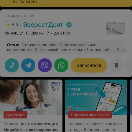
по телефону
имплантах, во втором соответственно на шести.
Стоимость процедуры зависит от бренда и страны-
СТОМАТОЛОГИЯ
производителя, а также типа импланта. Имеются
ЭверестДент
5.0
противопоказания, требуется подготовка ротовой
полости (профессиональная гигиена, обязательно
Минск, ул. Г. Ширмы, 7
до 21:00
лечение кариеса).
Отзыв
.
Отличная клиника! Профессиональные
специалисты! Отзывчивый, внимательный персонал!
Еще
Всем от души рекомендую
Записаться
Дентабел
Приложение 103.BY
Полный цикл:
имплантация
Наличие лекарств в аптеках
MegaGen + протезирование
города, бронирование и