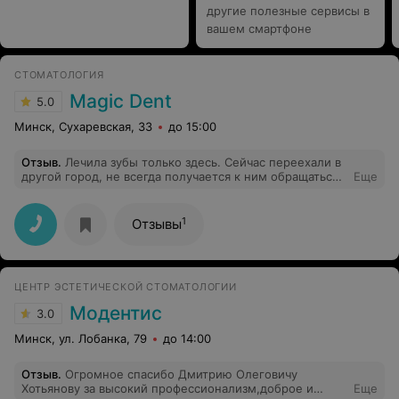
другие полезные сервисы в
вашем смартфоне
СТОМАТОЛОГИЯ
Magic Dent
5.0
Минск, Сухаревская, 33
до 15:00
Отзыв
.
Лечила зубы только здесь. Сейчас переехали в
другой город, не всегда получается к ним обращаться.
Еще
Приходится пользоваться услугами других клиник, но я
для себя не нашла лучше чем "Меджик дент".
Великолепное качество и долговечность проделанной
1
Отзывы
работы. Пломбы стоят, уже 6 лет прошло и они в
отличном состоянии!!! Так - же делала у них, 6 лет
назад, протезирование, тоже осталась довольна.
ПРОФЕССИОНАЛЫ с большой буквы!!! Большое
ЦЕНТР ЭСТЕТИЧЕСКОЙ СТОМАТОЛОГИИ
спасибо Вам Александр Анатольевич!!!
Модентис
3.0
Минск, ул. Лобанка, 79
до 14:00
Отзыв
.
Огромное спасибо Дмитрию Олеговичу
Хотьянову за высокий профессионализм,доброе и
Еще