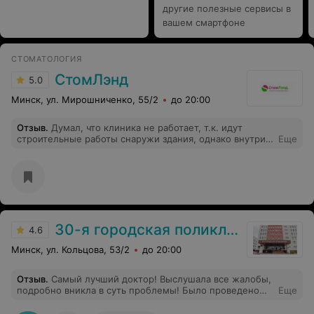
другие полезные сервисы в
вашем смартфоне
СТОМАТОЛОГИЯ
СтомЛэнд
5.0
Минск, ул. Мирошниченко, 55/2
до 20:00
Отзыв
.
Думал, что клиника не работает, т.к. идут
строительные работы снаружи здания, однако внутри
Еще
все функционирует. Пришёл по 10% флаеру, скидку
получил, остался доволен как качеством
обслуживания, так и общей атмосферой. Буду
рекомендовать своим знакомым.
30-я городская поликлиника
4.6
Минск, ул. Кольцова, 53/2
до 20:00
Отзыв
.
Самый лучший доктор! Выслушала все жалобы,
подробно вникла в суть проблемы! Было проведено
Еще
нужное обследование, выставлен верный диагноз и
проведено качественное лечение. Боли нет. Жизнь