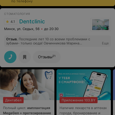
по телефону
имплантах, во втором соответственно на шести.
Стоимость процедуры зависит от бренда и страны-
СТОМАТОЛОГИЯ
производителя, а также типа импланта. Имеются
Dentclinic
4.1
противопоказания, требуется подготовка ротовой
полости (профессиональная гигиена, обязательно
Минск, ул. Седых, 56
до 20:30
лечение кариеса).
Отзыв
.
Последние лет 10 со всеми проблемами с
зубами- только сюда! Овчинникова Марина
Еще
Станиславовна- Доктор с Большой буквы!! Никогда не
думала, что к стоматологу можно ходить с
удовольствием)) 2 года назад переехала в Питер, но,
21
Отзывы
по возможности, стараюсь приезжать лечить зубы у
неё. Спасибо всему коллективу, успехов и
процветания клинике!!
Дентабел
Приложение 103.BY
Полный цикл:
имплантация
Наличие лекарств в аптеках
MegaGen + протезирование
города, бронирование и