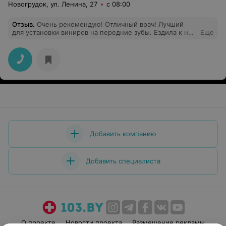
Новогрудок, ул. Ленина, 27
с 08:00
Отзыв
.
Очень рекомендую! Отличный врач! Лучший
для установки виниров на передние зубы. Ездила к ней
Еще
из Минска, долго искала кто сможет сделать виниры
так как с врачами мне не везло, переделывали по
несколько раз. Ольга одна из немногих кто работает
по современным мировым техникам!!!
Добавить компанию
Добавить специалиста
О проекте
Новости проекта
Размещение рекламы