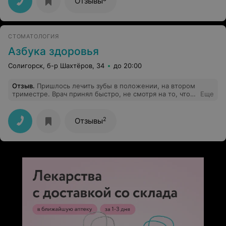
Отзывы
СТОМАТОЛОГИЯ
Азбука здоровья
Солигорск, б-р Шахтёров, 34
до 20:00
Отзыв
.
Пришлось лечить зубы в положении, на втором
триместре. Врач принял быстро, не смотря на то, что
Еще
запись была
полная.Безболезненно,качественно,грамотно все
объяснив сделал свою работу.Очень рекомендую
2
Отзывы
врача Садакиева!