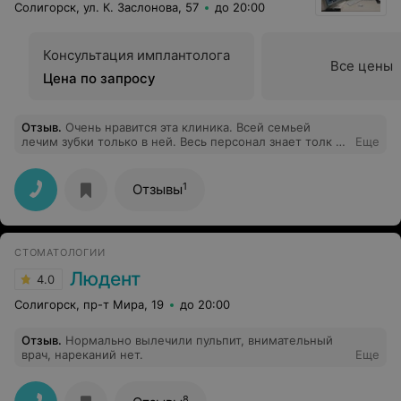
Солигорск, ул. К. Заслонова, 57
до 20:00
Консультация имплантолога
Все цены
Цена по запросу
Отзыв
.
Очень нравится эта клиника. Всей семьей
лечим зубки только в ней. Весь персонал знает толк в
Еще
своей работе. Всегда готовы выслушать и решить
любую проблему. В сравнении с другими клиниками
очень демократичные цены. Индивидуальный подход к
1
Отзывы
каждому клиенту. Всем рекомендую.
СТОМАТОЛОГИИ
Людент
4.0
Солигорск, пр-т Мира, 19
до 20:00
Отзыв
.
Нормально вылечили пульпит, внимательный
врач, нареканий нет.
Еще
8