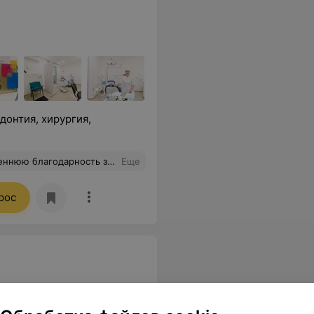
донтия, хирургия,
вляется надежда. Спасибо Вам за заботу и за то, что Вы умеете соединять опыт, умение и человеческое тепло. С искренним уважением и благодарностью Наталья
Еще
рос