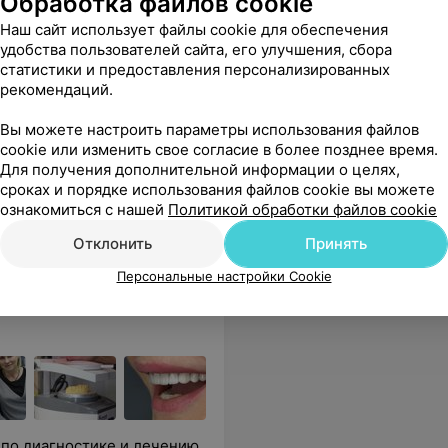
Обработка файлов cookie
Наш сайт использует файлы cookie для обеспечения
удобства пользователей сайта, его улучшения, сбора
статистики и предоставления персонализированных
 удаления кариеса до
рекомендаций.
Вы можете настроить параметры использования файлов
лагополучия, здоровья и дальнейшего развития в своей профессиональной деятельности. А от посещения клиники остались самые приятные впечатления.
Еще
cookie или изменить свое согласие в более позднее время.
Для получения дополнительной информации о целях,
сроках и порядке использования файлов cookie вы можете
sApp
ознакомиться с нашей
Политикой обработки файлов cookie
Отклонить
Принять
Персональные настройки Cookie
 по диагностике и лечению