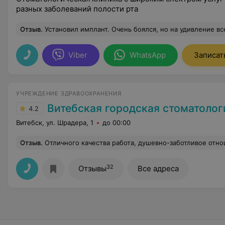
разных заболеваний полости рта
Отзыв
.
Установил имплант. Очень боялся, но на удивление все прошло гладко, безболезненно, без всяких осложнений. Спасибо всей бригаде хирургического кабинета Евро Стом, особенно врачу _ импл
Viber
WhatsApp
Записат
УЧРЕЖДЕНИЕ ЗДРАВООХРАНЕНИЯ
Витебская городская стоматологическая 
4.2
Витебск, ул. Шрадера, 1
до 00:00
Отзыв
.
Отличного качества работа, душевно-заботливое отношение 
32
Отзывы
Все адреса