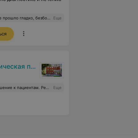
антологу Екатерине Валерьевне. Теперь буду ждать с нетерпением протезирования.
Еще
ься
поликлиника
к пациентам. Рекомендую.
Еще