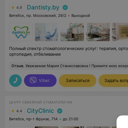
Dantisty.by
4.9
Витебск, пр. Московский, 29/2
Выходной
Полный спектр стоматологических услуг: терапия, орто
ортопедия, отбеливание
Отзыв
.
Уважаемая Мария Станиславовна ! Примите мою искреннюю благодарность за Вашу деликатность, внимательность и высокий профессионализм. Ваша чуткость и уважительное отношение дарят чувство спокойствия и уверенности, а Ваше мастерство врача вызывает глубокое восхищение и доверие. Очень ценно встречать таких специалистов, рядом с которыми исчезает тревога и поя
Viber
Записаться
Задать воп
ЦЕНТР СЕМЕЙНОЙ СТОМАТОЛОГИИ
CityClinic
4.4
Витебск, пр-т Фрунзе, 71А
до 21:00