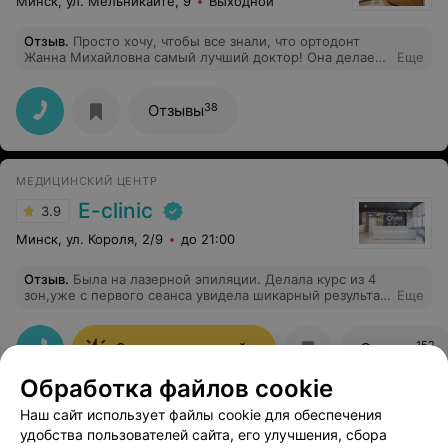
Минск, ул. Мельникайте, 9
Выходной
Отзыв
.
Просто хочу, чтобы все знали, что ортодонт
Жанна Михайловна самый лучший доктор! Она делает
Еще
все, чтобы его пациенты чувствовали себя
особенными. Она всегда доброжелательна, говорит
вам, что собирается делать и как. Она заставляет вас
38
Отзывы
чувствовать себя раскованно и непринужденно. Жанна
Михайловна всегда терпеливо выслушивает капризы и
не оставляет без внимания ни один вопрос.Все
стоматологи должны быть похожим на неё!
МЕДИЦИНСКИЙ ЦЕНТР
E-clinic
3.9
Минск, ул. Короля, 2/9
до 21:00
Отзыв
.
Была на лазерной эпиляции. Делала курс из 4
зон,уже с первого сеанса увидела шикарный результат.
Еще
Персонал очень вежливый, клиника красивая,
эстетичная, было очень приятно находится
152
Записаться онлайн
Отзывы
Обработка файлов cookie
Наш сайт использует файлы cookie для обеспечения
удобства пользователей сайта, его улучшения, сбора