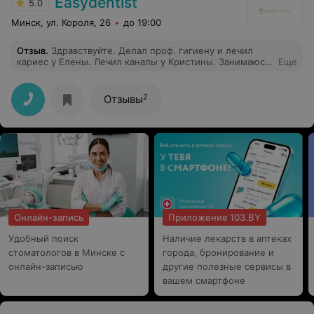
Easydentist
5.0
Минск, ул. Короля, 26
до 19:00
Отзыв
.
Здравствуйте. Делал проф. гигиену и лечил
кариес у Елены. Лечил каналы у Кристины. Занимаюсь
Еще
протезированием у Георгия. Очень все понравилось.
Все врачи и асистенты внимательные, ненавязчивые,
атмосфера приятная.
2
Отзывы
Онлайн-запись
Приложение 103.BY
Удобный поиск
Наличие лекарств в аптеках
стоматологов в Минске с
города, бронирование и
онлайн-записью
другие полезные сервисы в
вашем смартфоне