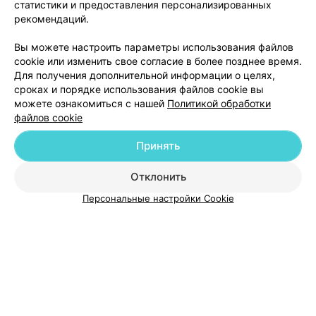
статистики и предоставления персонализированных
рекомендаций.
Добавить компанию
Вы можете настроить параметры использования файлов
cookie или изменить свое согласие в более позднее время.
Добавить специалиста
Для получения дополнительной информации о целях,
сроках и порядке использования файлов cookie вы
можете ознакомиться с нашей
Политикой обработки
файлов cookie
Принять
О проекте
Новости проекта
Размещение рекламы
Отклонить
Медицинский маркетинг
Публичный договор
Пользовательское соглашение
Способы оплаты
Персональные настройки Cookie
Вакансии
Партнеры
Написать руководителю 103.by
Написать в поддержку
Персональные настройки cookie
Обработка персональных данных