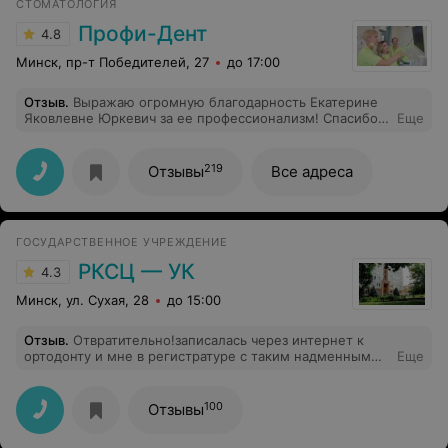
СТОМАТОЛОГИЯ
Профи-Дент
4.8
Минск, пр-т Победителей, 27
до 17:00
Отзыв
.
Выражаю огромную благодарность Екатерине
Яковлевне Юркевич за ее профессионализм! Спасибо
Еще
за заботу, мастерство и мою красивую улыбку! Ходила
на коррекцию как на праздник, а это дорогого стоит.
219
Отзывы
Все адреса
ГОСУДАРСТВЕННОЕ УЧРЕЖДЕНИЕ
РКСЦ — УК
4.3
Минск, ул. Сухая, 28
до 15:00
Отзыв
.
Отвратительно!записалась через интернет к
ортодонту и мне в регистратуре с таким надменным
Еще
видом говорят, что запись через интернет не работает,
нужно было обращаться в регистратуру. На вопросы
зачем же эта запись есть, мне не ответили ничего
100
Отзывы
вразумительного. Совок, отсутствие
клиенториентированности, не рекомендую обращаться