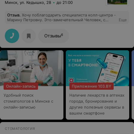
Минск, ул. Кедышко, 28
до 21:00
Отзыв
.
Хочу поблагодарить специалиста колл-центра -
Марину Петровну. Это-замечательный Человек, с
Еще
большим и добрым сердцем. Душевный специалист -
пошла на встречу и помогла записаться быстро к
нужным докторам. Очень доброжелательна и
6
Отзывы
грамотна в общении. Мы Вам очень благодарны,
Марина Петровна. Здоровья Вам и Вашим близким,
процветания и всех благ. Пускай Ваше добро
возвращается Вам всегда. С уважением и
благодарностью.
Онлайн-запись
Приложение 103.BY
Удобный поиск
Наличие лекарств в аптеках
стоматологов в Минске с
города, бронирование и
онлайн-записью
другие полезные сервисы в
вашем смартфоне
СТОМАТОЛОГИЯ