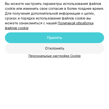
Добавить компанию
Вы можете настроить параметры использования файлов
cookie или изменить свое согласие в более позднее время.
Для получения дополнительной информации о целях,
Добавить специалиста
сроках и порядке использования файлов cookie вы
можете ознакомиться с нашей
Политикой обработки
файлов cookie
Принять
О проекте
Новости проекта
Размещение рекламы
Отклонить
Медицинский маркетинг
Публичный договор
Персональные настройки Cookie
Пользовательское соглашение
Способы оплаты
Вакансии
Партнеры
Написать руководителю 103.by
Написать в поддержку
Персональные настройки cookie
Обработка персональных данных