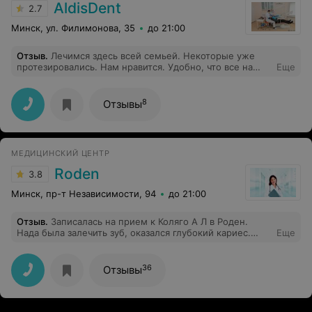
AldisDent
2.7
Минск, ул. Филимонова, 35
до 21:00
Отзыв
.
Лечимся здесь всей семьей. Некоторые уже
протезировались. Нам нравится. Удобно, что все на
Еще
месте, но главное - не было ни одного результата,
которым бы я лично был недоволен. Садилось во рту
почти все с первого раза, и сидит как родное. Такие
8
Отзывы
ощущения. Спасибо!
МЕДИЦИНСКИЙ ЦЕНТР
Roden
3.8
Минск, пр-т Независимости, 94
до 21:00
Отзыв
.
Записалась на прием к Коляго А Л в Роден.
Нада была залечить зуб, оказался глубокий кариес.
Еще
Деалли на верхнем зубе он у меня жесть какой
проблемный. Коляго сделал хорошо. почистил и
запломбировал каналы, поставил пломбу. подпиливал
36
Отзывы
несколько раз. Немного болело на следующий день,
но ближе к вечеру отпустила! Довольна, буду
обращаться к Коляго при надобности.