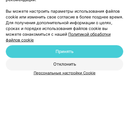
Добавить компанию
Вы можете настроить параметры использования файлов
cookie или изменить свое согласие в более позднее время.
Для получения дополнительной информации о целях,
Добавить специалиста
сроках и порядке использования файлов cookie вы
можете ознакомиться с нашей
Политикой обработки
файлов cookie
Принять
О проекте
Новости проекта
Размещение рекламы
Отклонить
Медицинский маркетинг
Публичный договор
Персональные настройки Cookie
Пользовательское соглашение
Способы оплаты
Вакансии
Партнеры
Написать руководителю 103.by
Написать в поддержку
Персональные настройки cookie
Обработка персональных данных