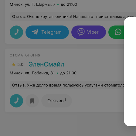
Минск, ул. Г. Ширмы, 7
до 21:00
Отзыв
.
Очень крутая клиника! Начиная от приветливых администраторов, заканчивая супер-профессиональными врачами! Сейчас в процессе устано
Telegram
Viber
What
СТОМАТОЛОГИЯ
ЭленСмайл
5.0
Минск, ул. Лобанка, 81
до 21:00
Отзыв
.
Уже долго время пользуюсь услугами стоматологии "ЭленСмайл". Прекрасные врачи, демократичные цены. Большая благодарность Олес
1
Отзывы