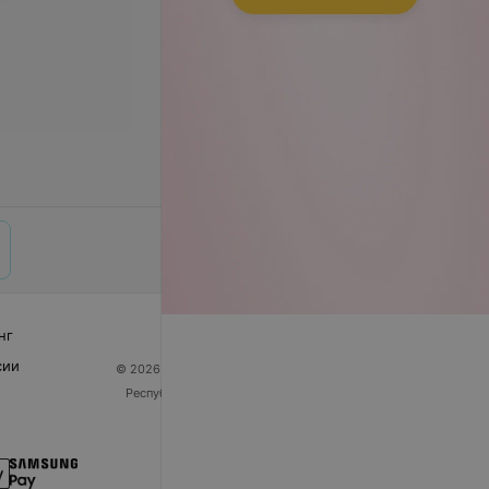
нг
сии
© 2026 ООО «Артокс Лаб», УНП 191700409
| 220012,
Республика Беларусь, г. Минск, улица Толбухина, 2,
пом. 16 | help@103.by
Служба поддержки
+375 291212755