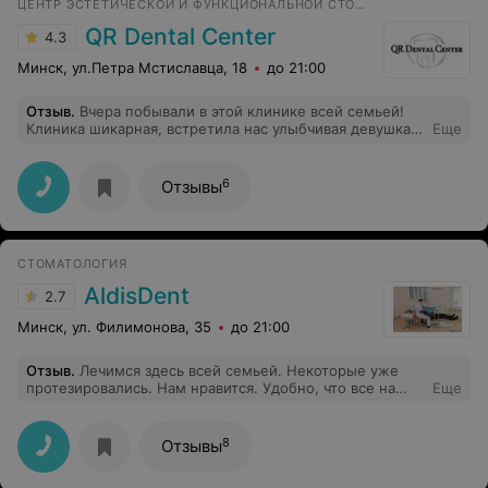
ЦЕНТР ЭСТЕТИЧЕСКОЙ И ФУНКЦИОНАЛЬНОЙ СТОМАТОЛОГИИ
QR Dental Center
4.3
Минск, ул.Петра Мстиславца, 18
до 21:00
Отзыв
.
Вчера побывали в этой клинике всей семьей!
Клиника шикарная, встретила нас улыбчивая девушка
Еще
администратор . Очень было приятно когда нас
приняли раньше своего времени. Врач Е.М очень
хороший специалист, она очень профессионально
6
Отзывы
объяснила нашу ситуацию с зубами и дала все
рекомендации по уходу! Так же хочу отменить
аккуратную работу ассистента! Теперь я уверена что
моя дочь и ее зубки в отличных руках. Спасибо Вам!
СТОМАТОЛОГИЯ
AldisDent
2.7
Минск, ул. Филимонова, 35
до 21:00
Отзыв
.
Лечимся здесь всей семьей. Некоторые уже
протезировались. Нам нравится. Удобно, что все на
Еще
месте, но главное - не было ни одного результата,
которым бы я лично был недоволен. Садилось во рту
почти все с первого раза, и сидит как родное. Такие
8
Отзывы
ощущения. Спасибо!