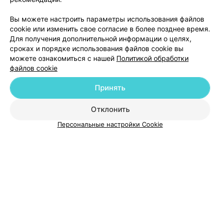
Добавить компанию
Вы можете настроить параметры использования файлов
cookie или изменить свое согласие в более позднее время.
Для получения дополнительной информации о целях,
Добавить специалиста
сроках и порядке использования файлов cookie вы
можете ознакомиться с нашей
Политикой обработки
файлов cookie
Принять
О проекте
Новости проекта
Размещение рекламы
Отклонить
Медицинский маркетинг
Публичный договор
Персональные настройки Cookie
Пользовательское соглашение
Способы оплаты
Вакансии
Партнеры
Написать руководителю 103.by
Написать в поддержку
Персональные настройки cookie
Обработка персональных данных