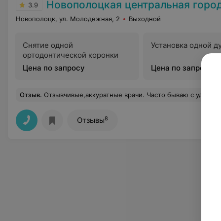
Новополоцкая центральная городска
3.9
Новополоцк, ул. Молодежная, 2
Выходной
Снятие одной
Установка одной д
ортодонтической коронки
Цена по запросу
Цена по запросу
Отзыв
.
Отзывчивые,аккуратные врачи. Часто бываю с удалением
8
Отзывы