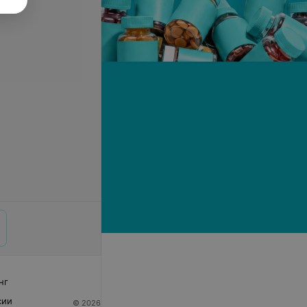
нг
сии
© 2026 ООО «Артокс Лаб», УНП 191700409
| 220012,