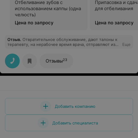
Отбеливание зубов с
Припасовка и сдач
использованием каппы (одна
для отбеливания
челюсть)
Цена по запросу
Цена по запросу
Отзыв
.
Отвратительное обслуживание, дают талоны к
терапевту, на нерабочее время врача, отправляют из
Еще
одного кабинета в другой, создают видимость работы.
Медкомиссия затянется минимум на 2 дня.
Наплевательское отношение к посетителям
23
Отзывы
Добавить компанию
Добавить специалиста