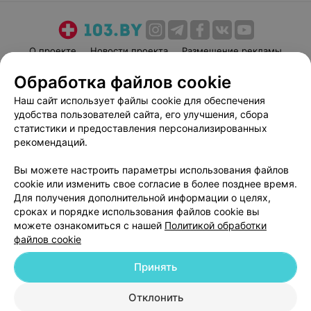
О проекте
Новости проекта
Размещение рекламы
Медицинский маркетинг
Публичный договор
Обработка файлов cookie
Пользовательское соглашение
Способы оплаты
Наш сайт использует файлы cookie для обеспечения
Вакансии
Партнеры
удобства пользователей сайта, его улучшения, сбора
статистики и предоставления персонализированных
Написать руководителю 103.by
рекомендаций.
Написать в поддержку
Персональные настройки cookie
Вы можете настроить параметры использования файлов
cookie или изменить свое согласие в более позднее время.
Обработка персональных данных
Для получения дополнительной информации о целях,
сроках и порядке использования файлов cookie вы
можете ознакомиться с нашей
Политикой обработки
файлов cookie
Принять
© 2026 ООО «Артокс Лаб», УНП 191700409
| 220012, Республика Беларусь,
Отклонить
г. Минск, улица Толбухина, 2, пом. 16 | help@103.by