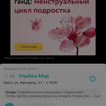
побольше улыбок от пациентов!
ЭФФЕКТИВНАЯ РЕКЛАМА НА САЙТЕ
МЕДИЦИНСКИЙ ЦЕНТР
Улыбка Мед
2.0
Брест, ул. Халтурина, 2/1
с 15:00
Отзыв
.
Отвратительное отношение к пациентам!!!
Чтобы сделать снимок,пришлось ожидать 15 мин,пока
Еще
администратор-рентгенлаборант попьет чай,поговорит
по телефону по личным вопросам,попечатает,в итоге