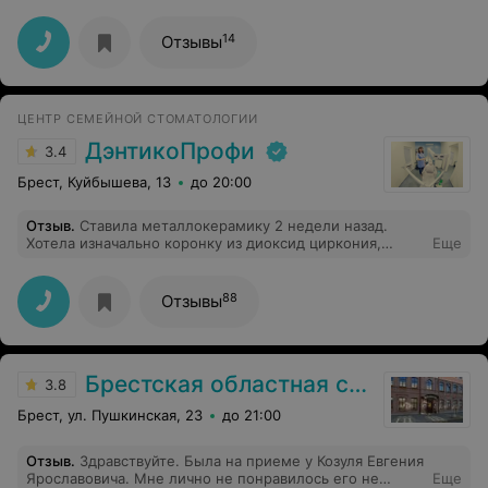
доверяю. Очень довольна! Рекомендую!
выключил свет! с этими опилками во рту мне
пришлось уйти! настроение вхлам было испорчено и
остался неприятный осадок!!!!!!!
14
Отзывы
ЦЕНТР СЕМЕЙНОЙ СТОМАТОЛОГИИ
ДэнтикоПрофи
3.4
Брест, Куйбышева, 13
до 20:00
Отзыв
.
Ставила металлокерамику 2 недели назад.
Хотела изначально коронку из диоксид циркония,
Еще
отговорили... О чем ничуть не пожалела.
Металлокерамика стала как свой родной зуб. Большое
спасибо врачу Легун АВ, мастер своего дела!
88
Отзывы
Брестская областная стоматология
3.8
Брест, ул. Пушкинская, 23
до 21:00
Отзыв
.
Здравствуйте. Была на приеме у Козуля Евгения
Ярославовича. Мне лично не понравилось его не
Еще