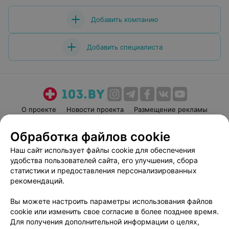
Добавить компанию
Добавить специалиста
О проекте
Новости проекта
Размещение рекламы
Медицинский маркетинг
Публичный договор
Обработка файлов cookie
Пользовательское соглашение
Способы оплаты
Наш сайт использует файлы cookie для обеспечения
Вакансии
Партнеры
удобства пользователей сайта, его улучшения, сбора
Написать руководителю 103.by
статистики и предоставления персонализированных
рекомендаций.
Написать в поддержку
Персональные настройки cookie
Вы можете настроить параметры использования файлов
Обработка персональных данных
cookie или изменить свое согласие в более позднее время.
Для получения дополнительной информации о целях,