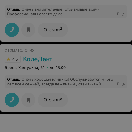
нужно на ком то учиться, но хотя бы отношение было
вежливое, ведь в стоматолог. Люди оставляют
Отзыв
.
Очень внимательные, отзывчивые врачи.
немалые деньги! Администратор там неприятная,
Профессионалы своего дела.
Еще
грубая женщина, ни разу не видела чтобы она
улыбнулась пациентам, более того очень медленно
рассчитывает и просит сходить разменять купюры. В
стоматологии "Дантист" разочарована и не советую
2
Отзывы
никому.
СТОМАТОЛОГИЯ
КолеДент
4.5
Брест, Халтурина, 31
до 18:00
Отзыв
.
Очень хорошая клиника! Обслуживается много
лет всей семьёй, всегда вежливый , отзывчивый
Еще
персонал, внимательное отношение и очень
качественная работа!
8
Отзывы