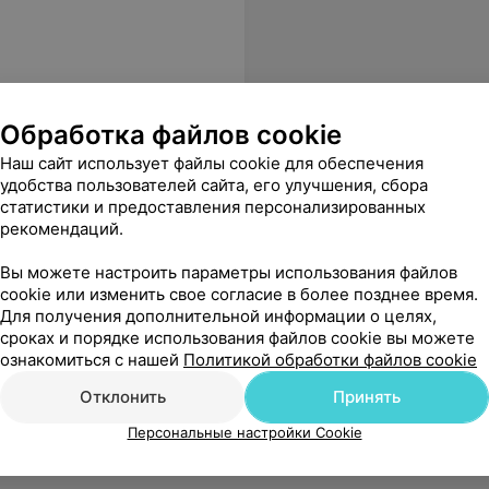
Обработка файлов cookie
Наш сайт использует файлы cookie для обеспечения
вание, имплантация,
удобства пользователей сайта, его улучшения, сбора
статистики и предоставления персонализированных
рекомендаций.
всё провёл деликатно и достаточно профессионально. Очень довольна, что обратилась именно в эту стомотологическую клинику и к непосредственно к Евгению Валерьевичу. Отличный доктор!
Еще
Вы можете настроить параметры использования файлов
cookie или изменить свое согласие в более позднее время.
25
ывы
Для получения дополнительной информации о целях,
сроках и порядке использования файлов cookie вы можете
ознакомиться с нашей
Политикой обработки файлов cookie
Отклонить
Принять
Персональные настройки Cookie