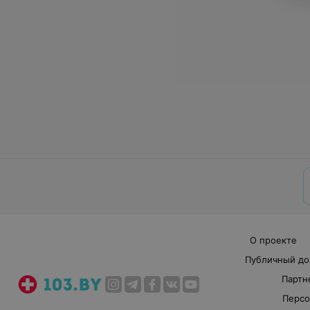
О проекте
Публичный до
Партн
Персо