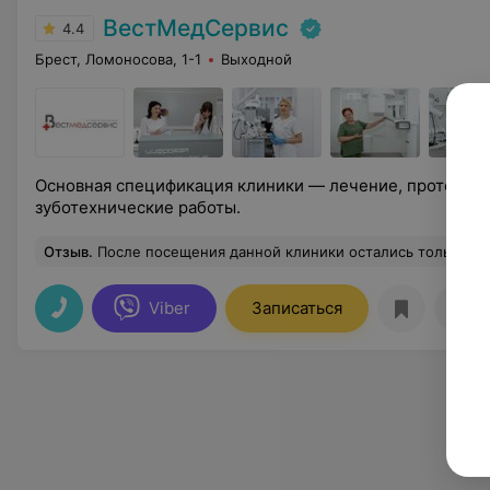
ВестМедСервис
4.4
Брест, Ломоносова, 1-1
Выходной
Основная спецификация клиники — лечение, протезиро
зуботехнические работы.
Отзыв
.
После посещения данной клиники остались только хорошие впечатления. Очень милые и приветливые девочки-администраторы, выслушали меня и сориентировали к какому доктору обратиться. На консультации была у стоматолога-ортопеда Евгения Викторовича. На консультации объяснил порядок прохождения необходимых процедур всё подробно. Во время проведения процедур Евгением Валерьевичем у меня не было никакого дискомфорта и болей. Врач 
Viber
Записаться
Отз