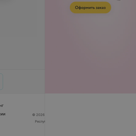
нг
сии
© 2026 ООО «Артокс Лаб», УНП 191700409
| 220012,
Республика Беларусь, г. Минск, улица Толбухина, 2,
пом. 16 | help@103.by
Служба поддержки
+375 291212755