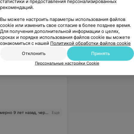
статистики и предоставления персонализированных
рекомендаций.
Вы можете настроить параметры использования файлов
cookie или изменить свое согласие в более позднее время.
Для получения дополнительной информации о целях,
сроках и порядке использования файлов cookie вы можете
ознакомиться с нашей
Политикой обработки файлов cookie
на сложность конфигурации
Еще
Отклонить
Принять
Персональные настройки Cookie
м, что коронка расколола корень зуба, что и привёло к образованию свища. Со второй коронкой всё ок до сих пор, но от первой осадочек остался.
Еще