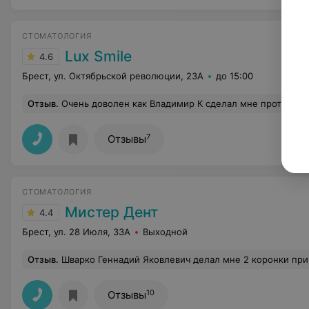
СТОМАТОЛОГИЯ
Lux Smile
4.6
Брест, ул. Октябрьской революции, 23А
до 15:00
Отзыв
.
Очень доволен как Владимир К сделал мне протезы,не смотря 
7
Отзывы
СТОМАТОЛОГИЯ
Мистер Дент
4.4
Брест, ул. 28 Июля, 33А
Выходной
Отзыв
.
Шварко Геннадий Яковлевич делал мне 2 коронки примерно 9 лет назад, через 2-3 года после этого из десны под одной из коронок начал идти гной. На вопрос, что происходит, он посоветовал полоскания шалфеем. Закончилось это всё установкой импланта, хирург Ушаткин В.В. (стоматологическая п-ка №2), глядя на снимок, сказал, что причина в то
10
Отзывы