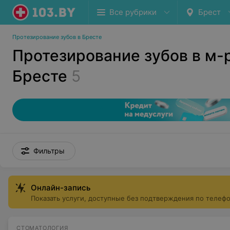
Все рубрики
Брест
Протезирование зубов в Бресте
Протезирование зубов в м-
Бресте
5
Фильтры
Онлайн-запись
Показать услуги, доступные без подтверждения по телеф
СТОМАТОЛОГИЯ