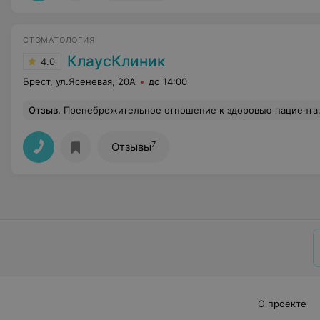
СТОМАТОЛОГИЯ
КлаусКлиник
4.0
Брест, ул.Ясеневая, 20А
до 14:00
Отзыв
.
Пренебрежительное отношение к здоровью пациента, неоправданно дорого , если не хотите остаться без Зубов и без денег,
7
Отзывы
О проекте